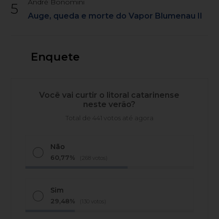
André Bonomini
5
Auge, queda e morte do Vapor Blumenau II
Enquete
Você vai curtir o litoral catarinense
neste verão?
Total de 441 votos até agora
Não
60,77%
(268 votos)
Sim
29,48%
(130 votos)