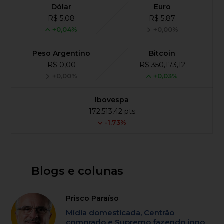
Dólar
Euro
R$ 5,08
R$ 5,87
+0,04%
+0,00%
Peso Argentino
Bitcoin
R$ 0,00
R$ 350,173,12
+0,00%
+0,03%
Ibovespa
172,513,42 pts
-1.73%
Blogs e colunas
Prisco Paraíso
Mídia domesticada, Centrão
comprado e Supremo fazendo jogo