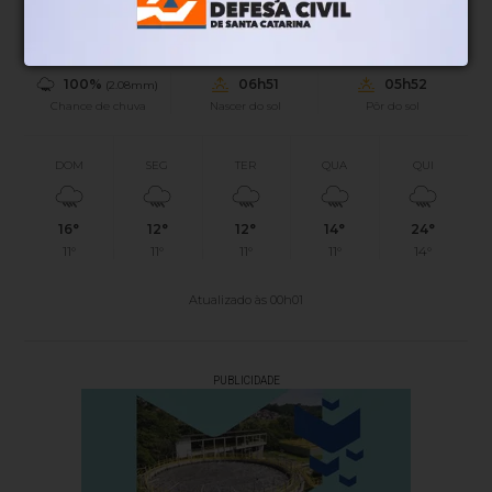
Sensação
Vento
Umidade
100%
06h51
05h52
(2.08mm)
Chance de chuva
Nascer do sol
Pôr do sol
DOM
SEG
TER
QUA
QUI
16°
12°
12°
14°
24°
11°
11°
11°
11°
14°
Atualizado às 00h01
PUBLICIDADE