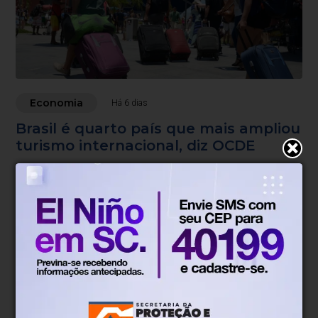
Economia
Há 6 dias
Brasil é quarto país que mais ampliou
turismo internacional, diz OCDE
País recebeu 46% mais turistas estrangeiros entre 2019 e
2025
Blumenau, SC
15°
Tempo nublado
Mín.
12°
Máx.
18°
15°
0.45km/h
100%