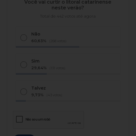
Você vai curtir o litoral catarinense
neste verão?
Total de 442 votos até agora
Não
60,63%
(268 votos)
Sim
29,64%
(131 votos)
Talvez
9,73%
(43 votos)