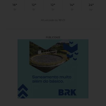
16°
12°
12°
14°
24°
11°
11°
11°
11°
14°
Atualizado às 18h01
PUBLICIDADE