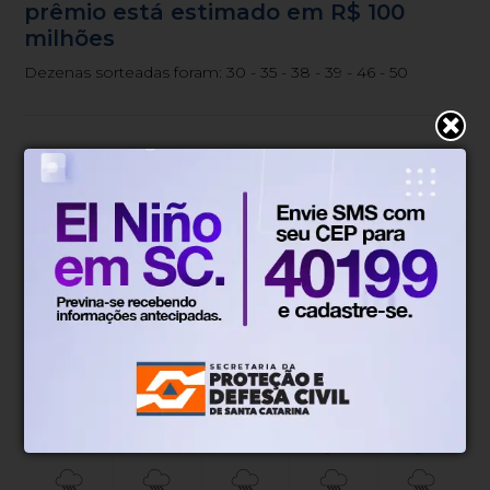
prêmio está estimado em R$ 100
milhões
Dezenas sorteadas foram: 30 - 35 - 38 - 39 - 46 - 50
Blumenau, SC
18°
Tempo nublado
Mín.
12°
Máx.
18°
18°
1.34km/h
100%
Sensação
Vento
Umidade
100%
06h51
05h52
(2.08mm)
Chance de chuva
Nascer do sol
Pôr do sol
DOM
SEG
TER
QUA
QUI