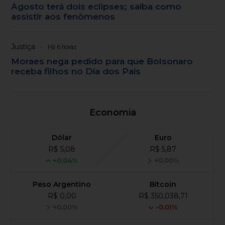
Agosto terá dois eclipses; saiba como
assistir aos fenômenos
Justiça
Há 6 horas
Moraes nega pedido para que Bolsonaro
receba filhos no Dia dos Pais
Economia
Dólar
Euro
R$ 5,08
R$ 5,87
+0,04%
+0,00%
Peso Argentino
Bitcoin
R$ 0,00
R$ 350,038,71
+0,00%
-0,01%