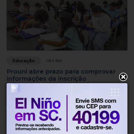
Educação
Há 4 dias
Prouni abre prazo para comprovar
informações da inscrição
Pré-selecionados têm até dia 14 para apresentar
documentação
Blumenau, SC
15°
Tempo nublado
Mín.
11°
Máx.
14°