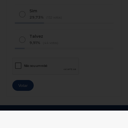
Sim
29,73%
(132 votos)
Talvez
9,91%
(44 votos)
© Copyright 2026 - AJ Notícias - Todos os direitos
reservados