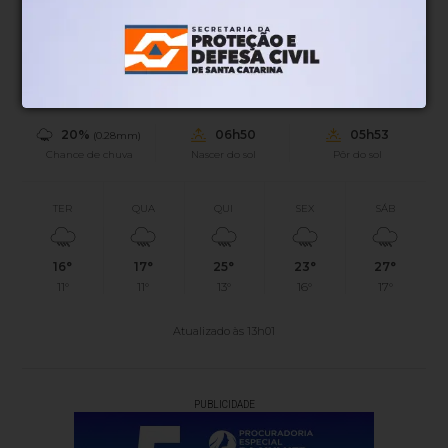
15°
0.45km/h
100%
Sensação
Vento
Umidade
20%
06h50
05h53
(0.28mm)
Chance de chuva
Nascer do sol
Pôr do sol
TER
QUA
QUI
SEX
SÁB
16°
17°
25°
23°
27°
11°
11°
13°
16°
17°
Atualizado às 13h01
PUBLICIDADE