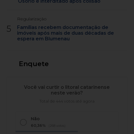
Osório é interditado após colisão
Regularização
5
Famílias recebem documentação de
imóveis após mais de duas décadas de
espera em Blumenau
Enquete
Você vai curtir o litoral catarinense
neste verão?
Total de 444 votos até agora
Não
60,36%
(268 votos)