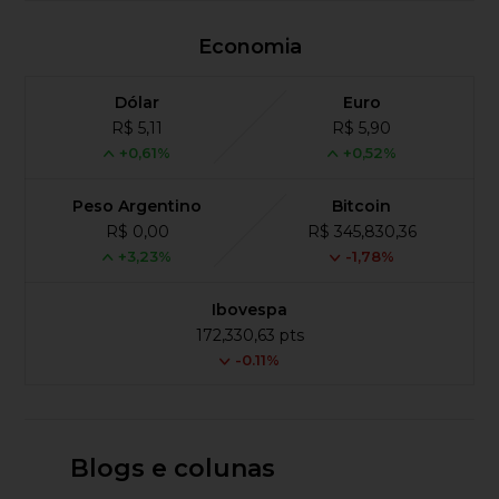
Economia
Dólar
Euro
R$ 5,11
R$ 5,90
+0,61%
+0,52%
Peso Argentino
Bitcoin
R$ 0,00
R$ 345,830,36
+3,23%
-1,78%
Ibovespa
172,330,63 pts
-0.11%
Blogs e colunas