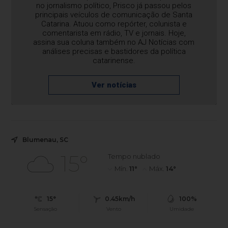
no jornalismo político, Prisco já passou pelos
principais veículos de comunicação de Santa
Catarina. Atuou como repórter, colunista e
comentarista em rádio, TV e jornais. Hoje,
assina sua coluna também no AJ Notícias com
análises precisas e bastidores da política
catarinense.
Ver notícias
Blumenau, SC
15°
Tempo nublado
Mín.
11°
Máx.
14°
15°
0.45km/h
100%
Sensação
Vento
Umidade