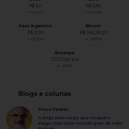
R$ 5,11
R$ 5,90
+0,54%
+0,43%
Peso Argentino
Bitcoin
R$ 0,00
R$ 346,291,30
+3,23%
-1,57%
Ibovespa
172,170,60 pts
-0.2%
Blogs e colunas
Prisco Paraíso
A briga pelo cargo que ninguém
elege, mas todo mundo quer de mão
beijada