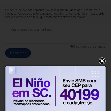
* O conteúdo de cada comentário é de responsabilidade de quem realizá-lo.
Nos reservamos ao direito de reprovar ou eliminar comentários em desacordo
com o propósito do site ou que contenham palavras ofensivas.
500
caracteres restantes.
Comentar
Prisco Paraíso
Há 1 hora
A briga pelo cargo que ninguém
elege, mas todo mundo quer de mão
beijada
Empresários, profissionais liberais e políticos passaram a
se candidatar à condição de primeiro suplente,