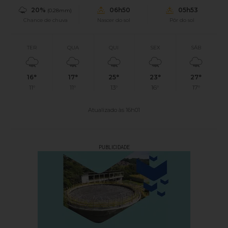
20%
06h50
05h53
(0.28mm)
Chance de chuva
Nascer do sol
Pôr do sol
TER
QUA
QUI
SEX
SÁB
16°
17°
25°
23°
27°
11°
11°
13°
16°
17°
Atualizado às 16h01
PUBLICIDADE