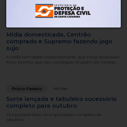
preferencialmente, na expectativa de assumir o Senado.
Prisco Paraíso
Há 3 dias
Mídia domesticada, Centrão
comprado e Supremo fazendo jogo
sujo
A mídia tem falado insistentemente que Flávio Bolsonaro
ficou sozinho, que não conseguiu ninguém do Centrão,
seja a União Progressista, o MDB, o Podemos ou o
Republicanos.
Prisco Paraíso
Há 4 dias
Sorte lançada e tabuleiro sucessório
completo para outubro
Já é possível fazer uma apreciação completa do
tabuleiro.