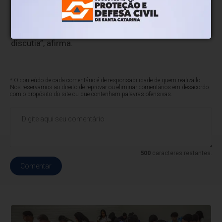
minha experiência. Quando era criança e adolescente,
vivi uma realidade racial totalmente diferente do que
elas vivem. Nem sequer se falava sobre isso ou se
discutia”, afirma.
* O conteúdo de cada comentário é de responsabilidade de quem realizá-lo.
Nos reservamos ao direito de reprovar ou eliminar comentários em desacordo
com o propósito do site ou que contenham palavras ofensivas.
500
caracteres restantes.
Comentar