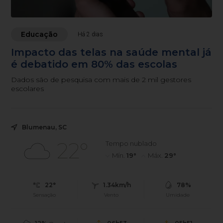
Educação
Há 2 dias
Impacto das telas na saúde mental já
é debatido em 80% das escolas
Dados são de pesquisa com mais de 2 mil gestores
escolares
Blumenau, SC
22°
Tempo nublado
Mín.
19°
Máx.
29°
22°
1.34km/h
78%
Sensação
Vento
Umidade