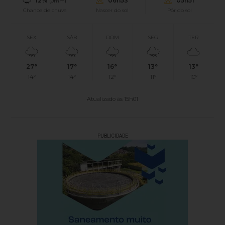
12%
06h53
05h51
(0mm)
Chance de chuva
Nascer do sol
Pôr do sol
SEX
SÁB
DOM
SEG
TER
27°
17°
16°
13°
13°
14°
14°
12°
11°
10°
Atualizado às 15h01
PUBLICIDADE