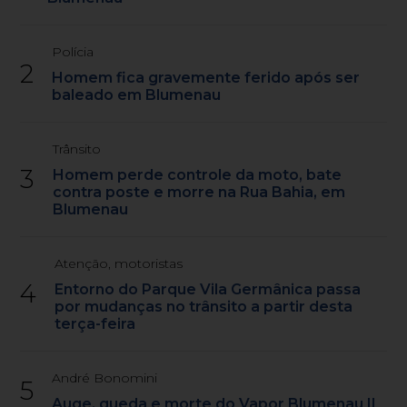
Polícia
2
Homem fica gravemente ferido após ser
baleado em Blumenau
Trânsito
3
Homem perde controle da moto, bate
contra poste e morre na Rua Bahia, em
Blumenau
Atenção, motoristas
4
Entorno do Parque Vila Germânica passa
por mudanças no trânsito a partir desta
terça-feira
André Bonomini
5
Auge, queda e morte do Vapor Blumenau II