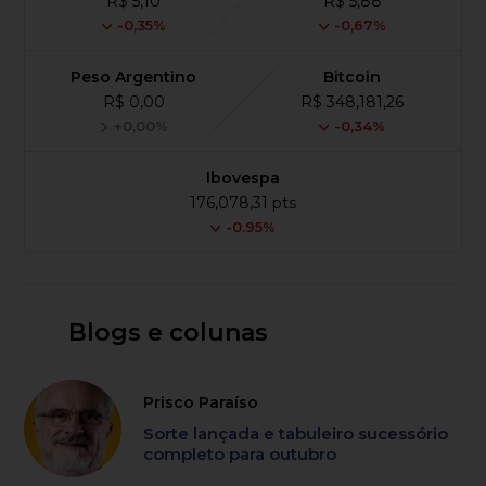
R$ 5,10
R$ 5,88
-0,35%
-0,67%
Peso Argentino
Bitcoin
R$ 0,00
R$ 348,181,26
+0,00%
-0,34%
Ibovespa
176,078,31 pts
-0.95%
Blogs e colunas
Prisco Paraíso
Sorte lançada e tabuleiro sucessório
completo para outubro