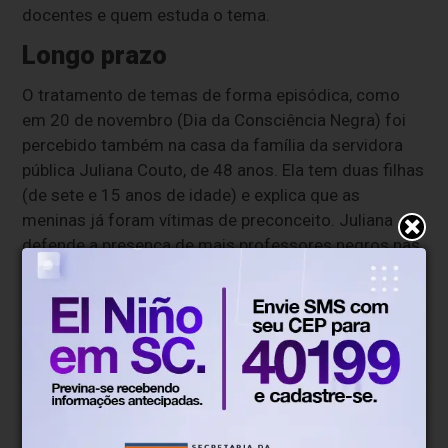
docentes e quem estuda o tema.
Longo prazo
O tratamento de temas de forma episódica, como
em 20 de novembro (Dia da Consciência Negra) foi
percebido também na casa da família da servidora
pública Juliana Couto, de 48 anos. Ela tem duas filhas
(de sete e 15 anos de idade) e explica que as
meninas já foram vítimas de preconceito. Juliana
defende a presença de mais professores negros nas
escolas.
“Acho que é uma busca em longo prazo. Talvez
minhas bisnetas possam se beneficiar dessas
pequenas sementes plantadas neste momento”,
afirma. Formada em direito e pesquisadora da
temática antirracista, Juliana entende que, mesmo
assim, o cenário melhorou muito. “Posso falar pela