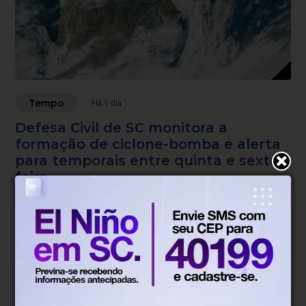
Tempo
Há 1 dia
Defesa Civil de SC monitora a
formação de ciclone-bomba e alerta
para temporais entre quinta e sexta-
feira
Sistema deve avançar entre quinta e sexta-feira, com risco
de chuva intensa, rajadas de vento e granizo em diversas
regiões do estado.
Blumenau, SC
19°
Tempo nublado
Mín.
15°
Máx.
27°