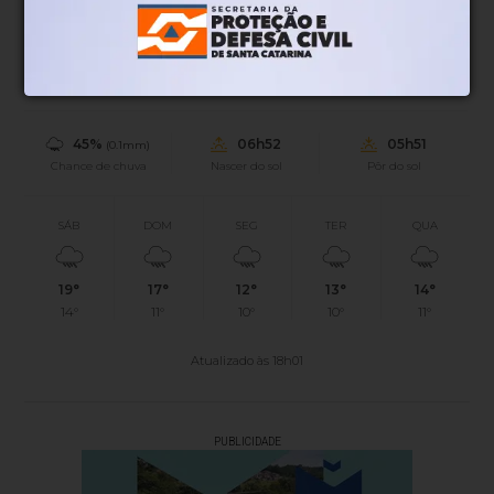
20°
1.79km/h
100%
Sensação
Vento
Umidade
45%
06h52
05h51
(0.1mm)
Chance de chuva
Nascer do sol
Pôr do sol
SÁB
DOM
SEG
TER
QUA
19°
17°
12°
13°
14°
14°
11°
10°
10°
11°
Atualizado às 18h01
PUBLICIDADE