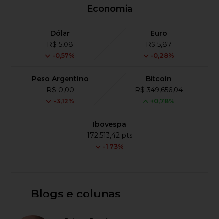
Economia
Dólar
Euro
R$ 5,08
R$ 5,87
-0,57%
-0,28%
Peso Argentino
Bitcoin
R$ 0,00
R$ 349,656,04
-3,12%
+0,78%
Ibovespa
172,513,42 pts
-1.73%
Blogs e colunas