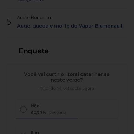
André Bonomini
5
Auge, queda e morte do Vapor Blumenau II
Enquete
Você vai curtir o litoral catarinense
neste verão?
Total de 441 votos até agora
Não
60,77%
(268 votos)
Sim