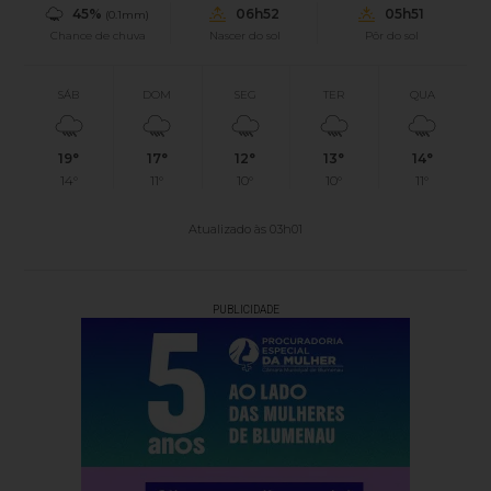
45%
06h52
05h51
(0.1mm)
Chance de chuva
Nascer do sol
Pôr do sol
SÁB
DOM
SEG
TER
QUA
19°
17°
12°
13°
14°
14°
11°
10°
10°
11°
Atualizado às 03h01
PUBLICIDADE