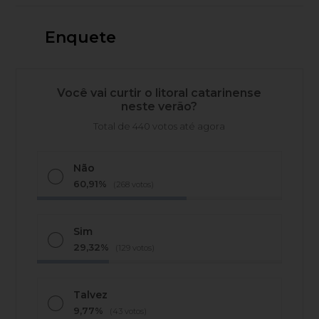
Enquete
Você vai curtir o litoral catarinense
neste verão?
Total de 440 votos até agora
Não
60,91%
(268 votos)
Sim
29,32%
(129 votos)
Talvez
9,77%
(43 votos)