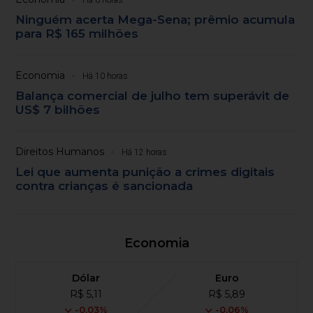
Ninguém acerta Mega-Sena; prêmio acumula
para R$ 165 milhões
Economia
Há 10 horas
Balança comercial de julho tem superávit de
US$ 7 bilhões
Direitos Humanos
Há 12 horas
Lei que aumenta punição a crimes digitais
contra crianças é sancionada
Economia
Dólar
Euro
R$ 5,11
R$ 5,89
-0,03%
-0,06%