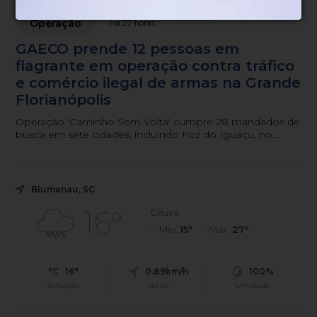
Operação
Há 22 horas
GAECO prende 12 pessoas em
flagrante em operação contra tráfico
e comércio ilegal de armas na Grande
Florianópolis
Operação 'Caminho Sem Volta' cumpre 28 mandados de
busca em sete cidades, incluindo Foz do Iguaçu, no
Paraná.
Blumenau, SC
16°
Chuva
Mín.
15°
Máx.
27°
16°
0.89km/h
100%
Sensação
Vento
Umidade