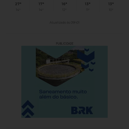
27°
17°
16°
13°
13°
14°
14°
12°
11°
10°
Atualizado às 09h01
PUBLICIDADE