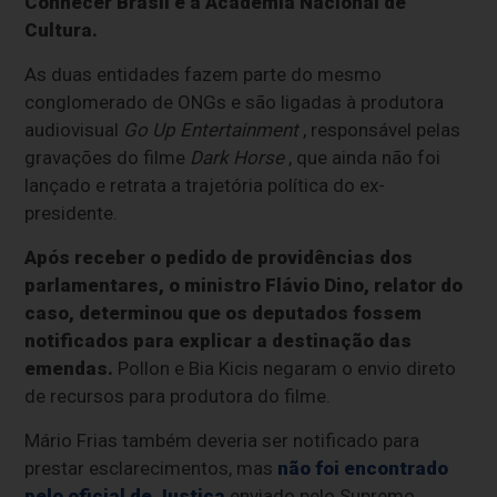
Conhecer Brasil e à Academia Nacional de
Cultura.
As duas entidades fazem parte do mesmo
conglomerado de ONGs e são ligadas à produtora
audiovisual
Go Up Entertainment
, responsável pelas
gravações do filme
Dark Horse
, que ainda não foi
lançado e retrata a trajetória política do ex-
presidente.
Após receber o pedido de providências dos
parlamentares, o ministro Flávio Dino, relator do
caso, determinou que os deputados fossem
notificados para explicar a destinação das
emendas.
Pollon e Bia Kicis negaram o envio direto
de recursos para produtora do filme.
Mário Frias também deveria ser notificado para
prestar esclarecimentos, mas
não foi encontrado
pelo oficial de Justiça
enviado pelo Supremo.