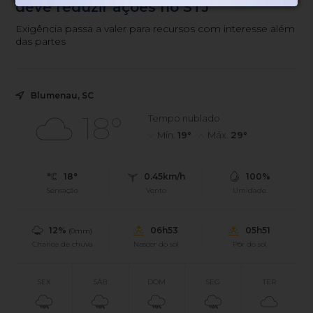
deve reduzir ações no STJ
Exigência passa a valer para recursos com interesse além
das partes
Blumenau, SC
18°
Tempo nublado
Mín.
19°
Máx.
29°
18°
0.45km/h
100%
Sensação
Vento
Umidade
12%
06h53
05h51
(0mm)
Chance de chuva
Nascer do sol
Pôr do sol
SEX
SÁB
DOM
SEG
TER