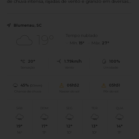
de chuva intensa, rajadas de vento e granizo em diversas
regiões do estado.
Blumenau, SC
19°
Tempo nublado
Mín.
15°
Máx.
27°
20°
1.79km/h
100%
Sensação
Vento
Umidade
45%
06h52
05h51
(0.1mm)
Chance de chuva
Nascer do sol
Pôr do sol
SÁB
DOM
SEG
TER
QUA
19°
17°
12°
13°
14°
14°
11°
10°
10°
11°