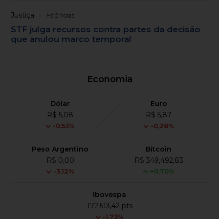
Justiça
Há 2 horas
STF julga recursos contra partes da decisão
que anulou marco temporal
Economia
Dólar
Euro
R$ 5,08
R$ 5,87
-0,53%
-0,28%
Peso Argentino
Bitcoin
R$ 0,00
R$ 349,492,83
-3,12%
+0,70%
Ibovespa
172,513,42 pts
-1.73%