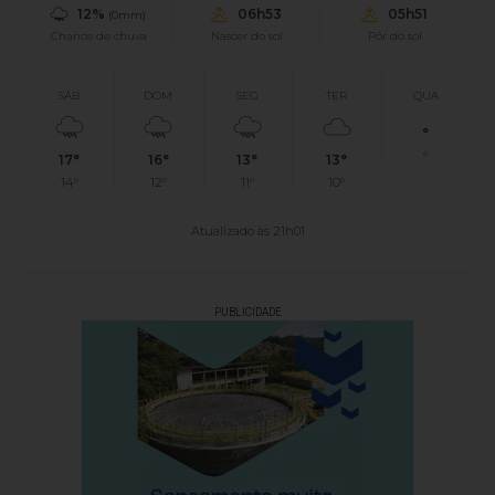
12%
06h53
05h51
(0mm)
Chance de chuva
Nascer do sol
Pôr do sol
SÁB
DOM
SEG
TER
QUA
°
°
17°
16°
13°
13°
14°
12°
11°
10°
Atualizado às 21h01
PUBLICIDADE