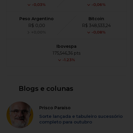
-0,03%
-0,06%
Peso Argentino
Bitcoin
R$ 0,00
R$ 348,533,24
+0,00%
-0,08%
Ibovespa
175,546,36 pts
-1.23%
Blogs e colunas
Prisco Paraíso
Sorte lançada e tabuleiro sucessório
completo para outubro