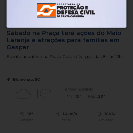
Lazer ao ar livre
Há 3 meses
Sábado na Praça terá ações do Maio
Laranja e atrações para famílias em
Gaspar
Evento acontece na Praça Getúlio Vargas, das 8h às 12h.
Blumenau, SC
16°
Tempo nublado
Mín.
19°
Máx.
29°
16°
1.4km/h
100%
Sensação
Vento
Umidade