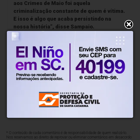
aos Crimes de Maio foi aquela
criminalização constante de quem é vítima.
E isso é algo que acaba persistindo na
nossa história”, disse Sampaio.
Para ele, um dos resultados dessa violência
praticada pelo Estado é gerar mais violência e
insegurança. “Esse caminho que é trilhado pelo
Estado, traz um subproduto péssimo para as
instituições e para nossa própria segurança. A morte
acaba virando uma mercadoria, uma mercadoria que
interessa a organizações criminosas, a milícias e a
pessoas que agem ilegalmente dentro das
instituições”.
* O conteúdo de cada comentário é de responsabilidade de quem realizá-lo.
Nos reservamos ao direito de reprovar ou eliminar comentários em desacordo