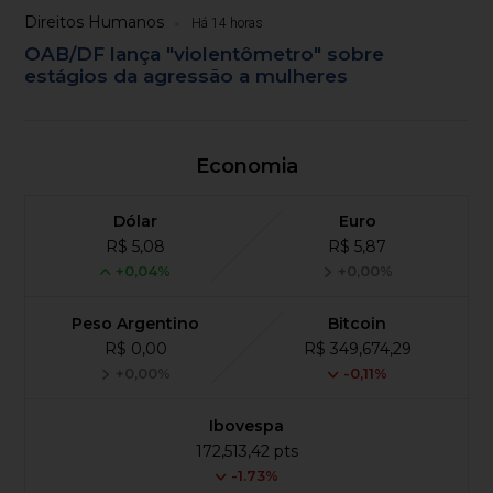
Direitos Humanos
Há 14 horas
OAB/DF lança "violentômetro" sobre
estágios da agressão a mulheres
Economia
Dólar
Euro
R$ 5,08
R$ 5,87
+0,04%
+0,00%
Peso Argentino
Bitcoin
R$ 0,00
R$ 349,674,29
+0,00%
-0,11%
Ibovespa
172,513,42 pts
-1.73%