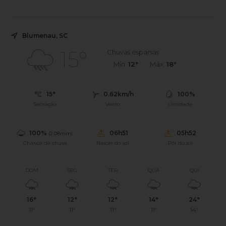
Blumenau, SC
15°
Chuvas esparsas
Mín.
12°
Máx.
18°
15°
0.62km/h
100%
Sensação
Vento
Umidade
100%
06h51
05h52
(2.08mm)
Chance de chuva
Nascer do sol
Pôr do sol
DOM
SEG
TER
QUA
QUI
16°
12°
12°
14°
24°
11°
11°
11°
11°
14°