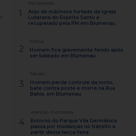
Recuperado
1
Anjo de mármore furtado da Igreja
o.
Luterana do Espírito Santo é
recuperado pela PM em Blumenau
Polícia
2
Homem fica gravemente ferido após
ser baleado em Blumenau
Trânsito
3
Homem perde controle da moto,
bate contra poste e morre na Rua
Bahia, em Blumenau
Atenção, motoristas
4
Entorno do Parque Vila Germânica
passa por mudanças no trânsito a
partir desta terça-feira