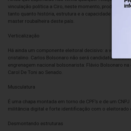
vinculação política a Ciro, neste momento, produz de
tanto quanto história, estrutura e a capacidade de vend
master roubalheira deste país.
Verticalização
Há ainda um componente eleitoral decisivo: a verticaliz
cristalino. Carlos Bolsonaro não será candidato isolad
engrenagem nacional bolsonarista: Flávio Bolsonaro na c
Carol De Toni ao Senado.
Musculatura
É uma chapa montada em torno de CPF’s e de um CNPJ 
militância digital e forte identificação com o eleitorad
Desmontando estruturas