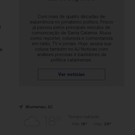
Com mais de quatro décadas de
a
experiência no jornalismo político, Prisco
i
já passou pelos principais veículos de
comunicação de Santa Catarina. Atuou
como repórter, colunista e comentarista
em rádio, TV e jornais. Hoje, assina sua
e
coluna também no AJ Notícias com
análises precisas e bastidores da
política catarinense.
Ver notícias
Blumenau, SC
18°
Tempo nublado
Mín.
19°
Máx.
29°