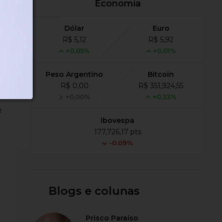
Economia
am
a
Dólar
Euro
R$ 5,12
R$ 5,92
+0,05%
+0,01%
Peso Argentino
Bitcoin
R$ 0,00
R$ 351,924,55
+0,00%
+0,33%
e
Ibovespa
177,726,17 pts
-0.09%
Blogs e colunas
Prisco Paraíso