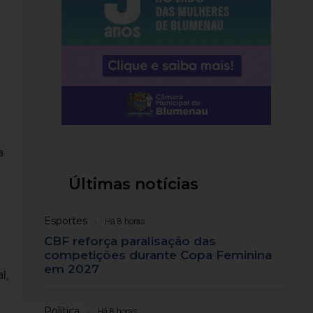
a
Últimas notícias
Esportes
Há 8 horas
CBF reforça paralisação das
competições durante Copa Feminina
em 2027
l,
Política
Há 8 horas