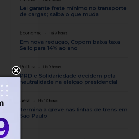
Lei garante frete mínimo no transporte
de cargas; saiba o que muda
Economia
Há 9 horas
Em nova redução, Copom baixa taxa
Selic para 14% ao ano
Política
Há 9 horas
PRD e Solidariedade decidem pela
neutralidade na eleição presidencial
so
Geral
Há 10 horas
Termina a greve nas linhas de trens em
São Paulo