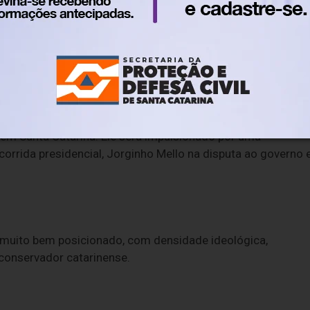
sgaste. Em campanha majoritária, imagem e simbolismo pes
er esperança ao eleitorado. Ciro está enrolado até o gogó n
ação da disputa. O ato político do último sábado deixou isso
o em Santa Catarina. Ele será impulsionado por uma
orrida presidencial, Jorginho Mello na disputa ao governo 
muito bem posicionado, com densidade ideológica,
o conservador catarinense.