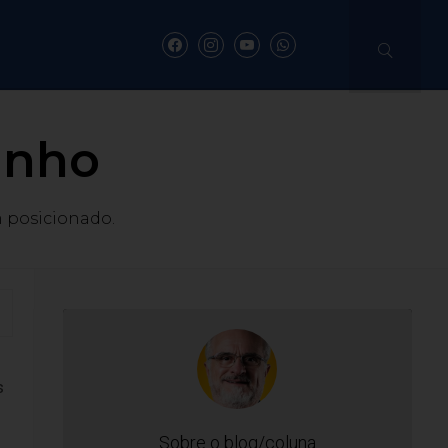
inho
 posicionado.
s
Sobre o blog/coluna