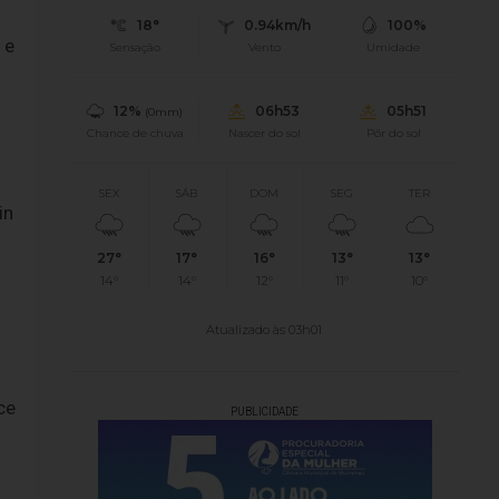
18°
0.94km/h
100%
 e
Sensação
Vento
Umidade
12%
06h53
05h51
(0mm)
Chance de chuva
Nascer do sol
Pôr do sol
SEX
SÁB
DOM
SEG
TER
in
27°
17°
16°
13°
13°
14°
14°
12°
11°
10°
Atualizado às 03h01
ce
PUBLICIDADE