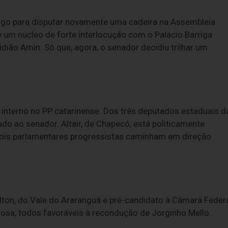
cargo para disputar novamente uma cadeira na Assembleia
 um núcleo de forte interlocução com o Palácio Barriga
dião Amin. Só que, agora, o senador decidiu trilhar um
interno no PP catarinense. Dos três deputados estaduais d
ado ao senador. Altair, de Chapecó, está politicamente
 dois parlamentares progressistas caminham em direção
ilton, do Vale do Araranguá e pré-candidato à Câmara Federa
Rosa, todos favoráveis à recondução de Jorginho Mello.