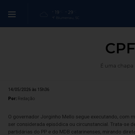
19
29
°C
°C
Blumenau, SC
CPF
É uma chapa 
14/05/2026 às 15h36
Por:
Redação
O governador Jorginho Mello segue executando, com mét
ser considerada episódica ou circunstancial. Trata-se
partidárias do PP e do MDB catarinenses, mirando diret