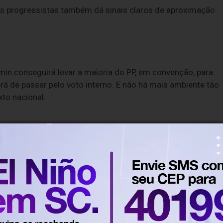
os progressistas também dá sinais claros de aproximação
Amin conseguirá levar a maioria do PP, em convenção, para
á de passar pelo voto interno. E não há mais ambiente tão
to nacional.
controle partidário ao grupo de Amin perdeu força.
 Nogueira em função das investigações relacionadas ao ca
ações da Polícia Federal.
entual irregularidade e com a banda podre do PP, a simples