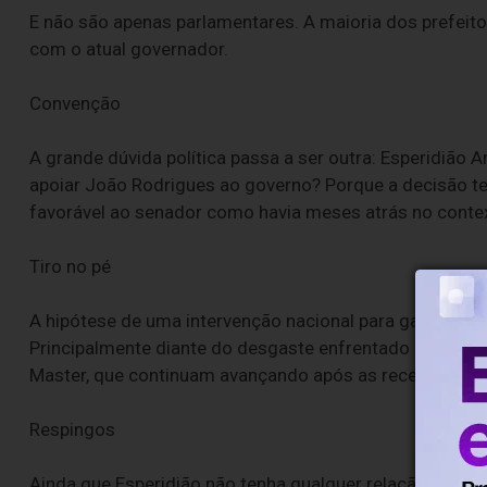
E não são apenas parlamentares. A maioria dos prefeit
com o atual governador.
Convenção
A grande dúvida política passa a ser outra: Esperidião 
apoiar João Rodrigues ao governo? Porque a decisão ter
favorável ao senador como havia meses atrás no contex
Tiro no pé
A hipótese de uma intervenção nacional para garantir o 
Principalmente diante do desgaste enfrentado por Ciro
Master, que continuam avançando após as recentes oper
Respingos
Ainda que Esperidião não tenha qualquer relação com ev