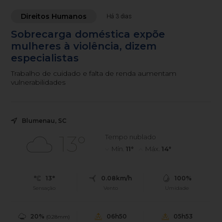
Direitos Humanos
Há 3 dias
Sobrecarga doméstica expõe
mulheres à violência, dizem
especialistas
Trabalho de cuidado e falta de renda aumentam
vulnerabilidades
Blumenau, SC
13°
Tempo nublado
Mín.
11°
Máx.
14°
13°
0.08km/h
100%
Sensação
Vento
Umidade
20%
06h50
05h53
(0.28mm)