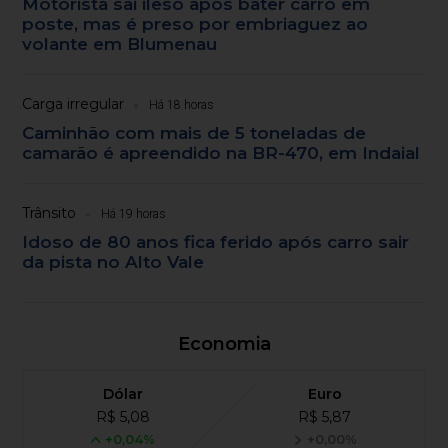
Motorista sai ileso após bater carro em
poste, mas é preso por embriaguez ao
volante em Blumenau
Carga irregular
Há 18 horas
Caminhão com mais de 5 toneladas de
camarão é apreendido na BR-470, em Indaial
Trânsito
Há 19 horas
Idoso de 80 anos fica ferido após carro sair
da pista no Alto Vale
Economia
Dólar
Euro
R$ 5,08
R$ 5,87
+0,04%
+0,00%