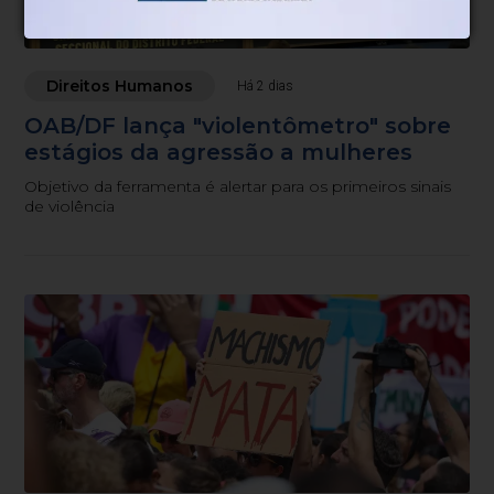
Direitos Humanos
Há 2 dias
OAB/DF lança "violentômetro" sobre
estágios da agressão a mulheres
Objetivo da ferramenta é alertar para os primeiros sinais
de violência