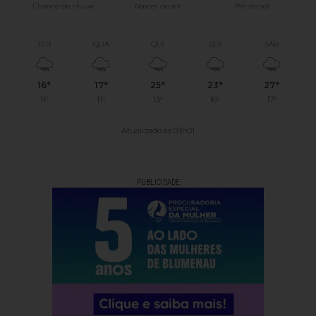
Chance de chuva
Nascer do sol
Pôr do sol
TER
QUA
QUI
SEX
SÁB
16°
17°
25°
23°
27°
11°
11°
13°
16°
17°
Atualizado às 03h01
PUBLICIDADE