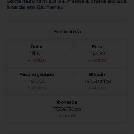
Sexta-feira tem sol de manhã e chuva isolada
à tarde em Blumenau
Economia
Dólar
Euro
R$ 5,11
R$ 5,89
-0,03%
-0,06%
Peso Argentino
Bitcoin
R$ 0,00
R$ 353,061,59
+0,00%
+1,22%
Ibovespa
175,546,36 pts
-1.23%