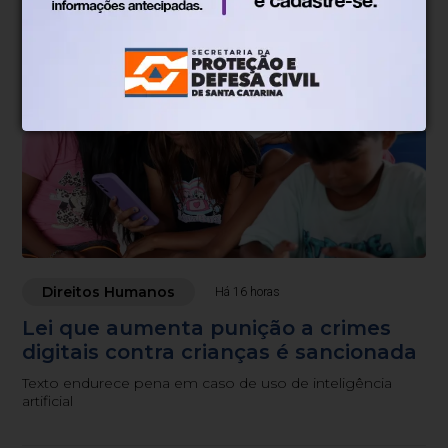
Direitos Humanos
Há 16 horas
Lei que aumenta punição a crimes
digitais contra crianças é sancionada
Texto endurece pena em caso de uso de inteligência
artificial