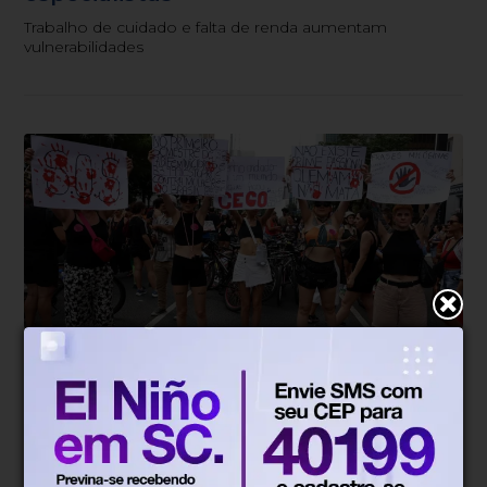
Trabalho de cuidado e falta de renda aumentam
vulnerabilidades
Direitos Humanos
Há 2 horas
Lei Maria da Penha completa 20 anos
entre avanços e desafios
Especialistas apontam obstáculos para efetivar proteção
às mulheres