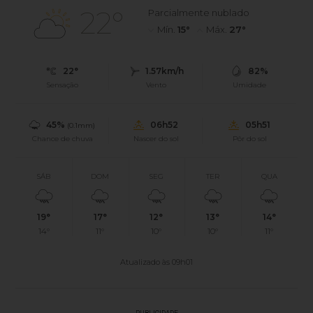
22°
Parcialmente nublado
Mín.
15°
Máx.
27°
22°
1.57km/h
82%
Sensação
Vento
Umidade
45%
06h52
05h51
(0.1mm)
Chance de chuva
Nascer do sol
Pôr do sol
SÁB
DOM
SEG
TER
QUA
19°
17°
12°
13°
14°
14°
11°
10°
10°
11°
Atualizado às 09h01