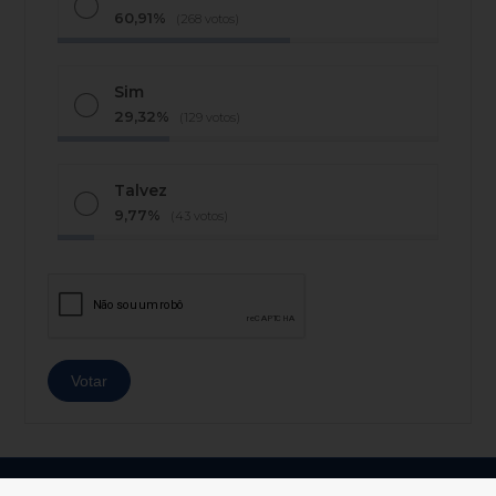
60,91%
(268 votos)
Sim
29,32%
(129 votos)
Talvez
9,77%
(43 votos)