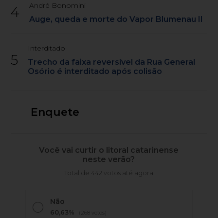
André Bonomini
4
Auge, queda e morte do Vapor Blumenau II
Interditado
5
Trecho da faixa reversível da Rua General
Osório é interditado após colisão
Enquete
Você vai curtir o litoral catarinense
neste verão?
Total de 442 votos até agora
Não
60,63%
(268 votos)