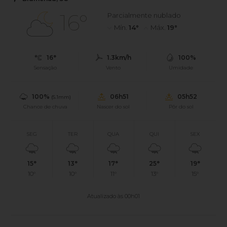
16°
Parcialmente nublado
Mín.
14°
Máx.
19°
16°
1.3km/h
100%
Sensação
Vento
Umidade
100%
06h51
05h52
(5.1mm)
Chance de chuva
Nascer do sol
Pôr do sol
SEG
TER
QUA
QUI
SEX
15°
13°
17°
25°
19°
10°
10°
11°
13°
15°
Atualizado às 00h01