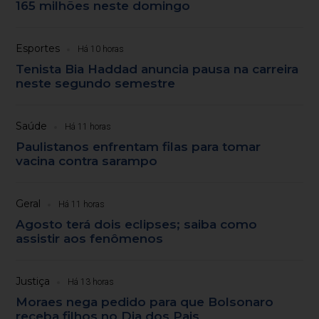
165 milhões neste domingo
Esportes
Há 10 horas
Tenista Bia Haddad anuncia pausa na carreira
neste segundo semestre
Saúde
Há 11 horas
Paulistanos enfrentam filas para tomar
vacina contra sarampo
Geral
Há 11 horas
Agosto terá dois eclipses; saiba como
assistir aos fenômenos
Justiça
Há 13 horas
Moraes nega pedido para que Bolsonaro
receba filhos no Dia dos Pais