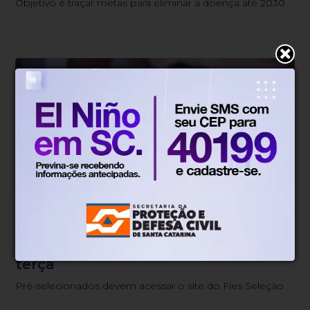
Objetivo é traçar metas para eliminar a doença até 2030
Educação
Há 6 dias
Fies 2026: estudantes devem
completar informações até esta
terça
Pré-selecionados devem acessar o site do Fies Seleção