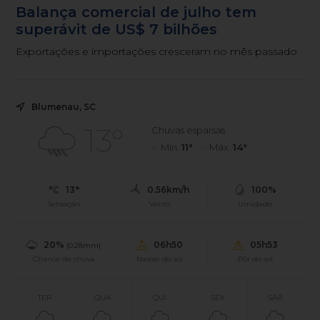
Balança comercial de julho tem
superávit de US$ 7 bilhões
Exportações e importações cresceram no mês passado
Blumenau, SC
13°
Chuvas esparsas
Mín.
11°
Máx.
14°
13°
0.56km/h
100%
Sensação
Vento
Umidade
20%
06h50
05h53
(0.28mm)
Chance de chuva
Nascer do sol
Pôr do sol
TER
QUA
QUI
SEX
SÁB