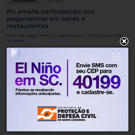
Economia
Há 3 dias
Pix amplia participação nos
pagamentos em bares e
restaurantes
Meio de pagamento já responde por 20,5% das vendas
no setor
Economia
Há 3 dias