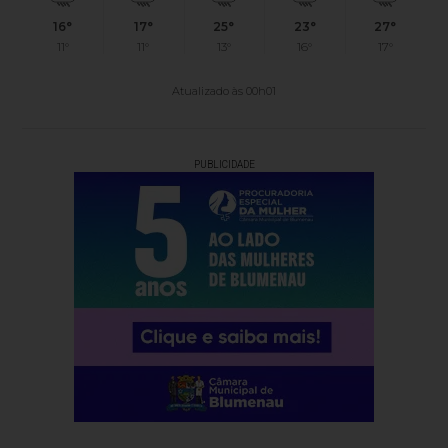
16°
17°
25°
23°
27°
11°
11°
13°
16°
17°
Atualizado às 00h01
PUBLICIDADE