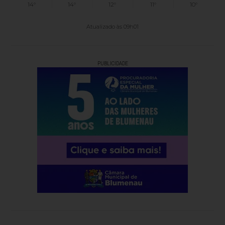
14°
14°
12°
11°
10°
Atualizado às 09h01
PUBLICIDADE