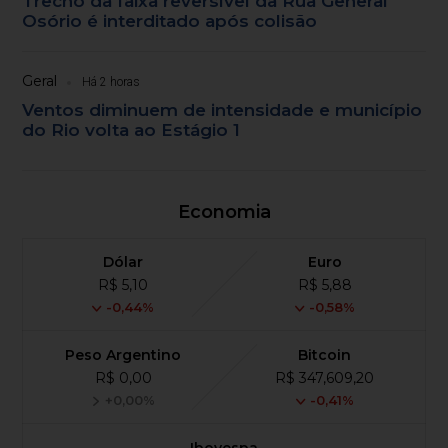
Trecho da faixa reversível da Rua General
Osório é interditado após colisão
Geral
Há 2 horas
Ventos diminuem de intensidade e município
do Rio volta ao Estágio 1
Economia
Dólar
Euro
R$ 5,10
R$ 5,88
-0,44%
-0,58%
Peso Argentino
Bitcoin
R$ 0,00
R$ 347,609,20
+0,00%
-0,41%