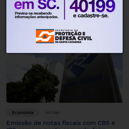
Economia
Há 3 dias
Ajuda internacional sofre corte de
23,1% em 2025, o maior da história
EUA sozinhos representam três quartos da redução
Economia
Há 3 dias
Emissão de notas fiscais com CBS e