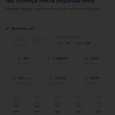
IBS começa nesta segunda-feira
Medida integra implementação da reforma tributária
Blumenau, SC
18°
Tempo nublado
Mín.
19°
Máx.
29°
18°
0.45km/h
100%
Sensação
Vento
Umidade
12%
06h53
05h51
(0mm)
Chance de chuva
Nascer do sol
Pôr do sol
SEX
SÁB
DOM
SEG
TER
27°
17°
16°
13°
13°