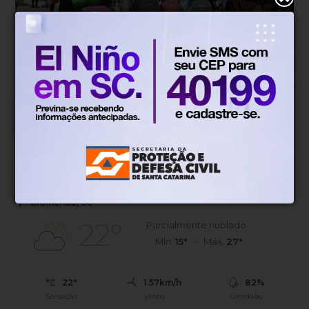
Economia
Há 5 dias
Brasil é quarto país que mais ampliou
turismo internacional, diz OCDE
País recebeu 46% mais turistas estrangeiros entre 2019 e
2025
Blumenau, SC
22°
Parcialmente nublado
Mín.
15°
Máx.
27°
22°
1.57km/h
82%
Sensação
Vento
Umidade