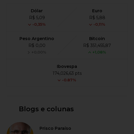
Dólar
Euro
R$ 5,09
R$ 5,88
-0,35%
-0,11%
Peso Argentino
Bitcoin
R$ 0,00
R$ 351,455,87
+0,00%
+1,08%
Ibovespa
174,026,63 pts
-0.87%
Blogs e colunas
Prisco Paraíso