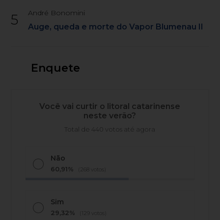
André Bonomini
5
Auge, queda e morte do Vapor Blumenau II
Enquete
Você vai curtir o litoral catarinense
neste verão?
Total de 440 votos até agora
Não
60,91%
(268 votos)
Sim
29,32%
(129 votos)