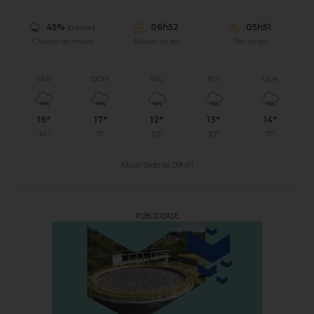
45%
06h52
05h51
(0.1mm)
Chance de chuva
Nascer do sol
Pôr do sol
SÁB
DOM
SEG
TER
QUA
19°
17°
12°
13°
14°
14°
11°
10°
10°
11°
Atualizado às 09h01
PUBLICIDADE