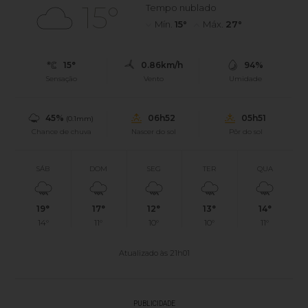
15°
Tempo nublado
Mín.
15°
Máx.
27°
15°
0.86km/h
94%
Sensação
Vento
Umidade
45%
06h52
05h51
(0.1mm)
Chance de chuva
Nascer do sol
Pôr do sol
SÁB
DOM
SEG
TER
QUA
19°
17°
12°
13°
14°
14°
11°
10°
10°
11°
Atualizado às 21h01
PUBLICIDADE