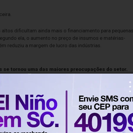
eira.
os altos dificultam ainda mais o financiamento para pequena
Segundo ela, o aumento no preço de insumos e matérias-
bém reduziu a margem de lucro das indústrias.
s se tornou uma das maiores preocupações do setor.
altou da sexta para a segunda posição entre os principais
 passou de 20% para 34,1% em apenas um trimestre.
ocupação com falta ou alto custo de insumos avançou de 4,
 principais problemas do setor.