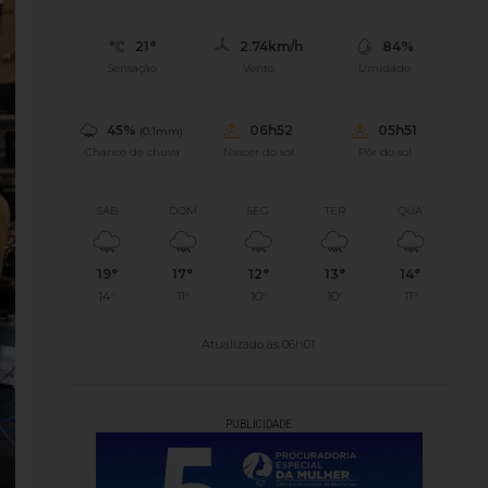
21°
2.74km/h
84%
Sensação
Vento
Umidade
45%
06h52
05h51
(0.1mm)
Chance de chuva
Nascer do sol
Pôr do sol
SÁB
DOM
SEG
TER
QUA
19°
17°
12°
13°
14°
14°
11°
10°
10°
11°
Atualizado às 06h01
PUBLICIDADE