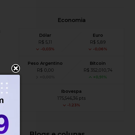
Economia
s
Dólar
Euro
R$ 5,11
R$ 5,89
-0,03%
-0,06%
Peso Argentino
Bitcoin
R$ 0,00
R$ 352,010,74
+0,00%
+0,91%
Ibovespa
175,546,36 pts
-1.23%
1%
Blogs e colunas