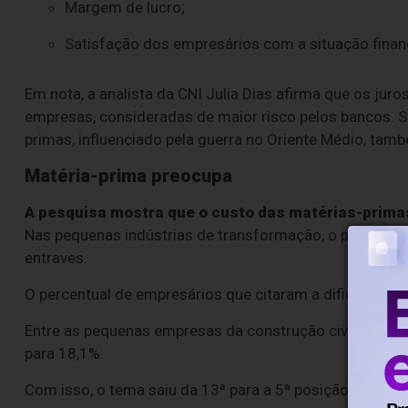
Margem de lucro;
Satisfação dos empresários com a situação financ
Em nota, a analista da CNI Julia Dias afirma que os jur
empresas, consideradas de maior risco pelos bancos. 
primas, influenciado pela guerra no Oriente Médio, tam
Matéria-prima preocupa
A pesquisa mostra que o custo das matérias-prima
Nas pequenas indústrias de transformação, o problema s
entraves.
O percentual de empresários que citaram a dificuldade
Entre as pequenas empresas da construção civil, a pre
para 18,1%.
Com isso, o tema saiu da 13ª para a 5ª posição entre os