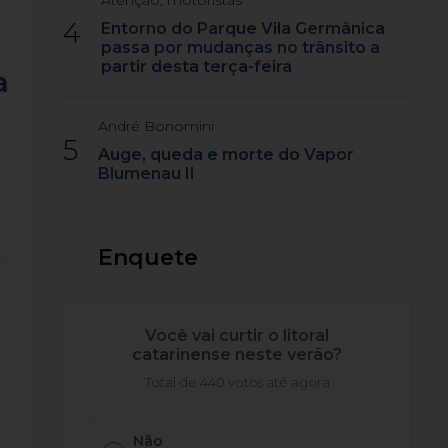
Atenção, motoristas
4
Entorno do Parque Vila Germânica
passa por mudanças no trânsito a
partir desta terça-feira
a
André Bonomini
5
Auge, queda e morte do Vapor
Blumenau II
Enquete
Você vai curtir o litoral
catarinense neste verão?
Total de 440 votos até agora
Não