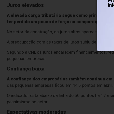
Juros elevados
A elevada carga tributária segue como principal di
ter perdido um pouco de força na comparação com o
No setor da construção, os juros altos aparecem como
A preocupação com as taxas de juros subiu de 30,9% p
Segundo a CNI, os juros encarecem financiamentos, re
pequenas empresas.
Confiança baixa
A confiança dos empresários também continua em
das pequenas empresas ficou em 44,6 pontos em abril, 
O indicador está abaixo da linha de 50 pontos há 17 m
pessimismo no setor.
Expectativas moderadas