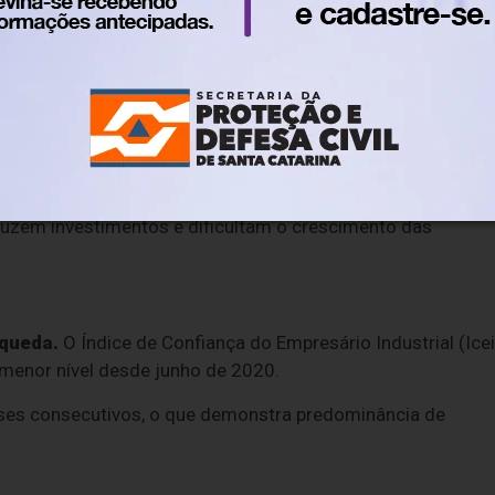
ficuldade apontada pelas pequenas indústrias, apesar 
 fim de 2025.
 o segundo maior problema enfrentado pelas empresas.
ara 37,1% entre os empresários do segmento.
duzem investimentos e dificultam o crescimento das
 queda.
O Índice de Confiança do Empresário Industrial (Icei
menor nível desde junho de 2020.
eses consecutivos, o que demonstra predominância de