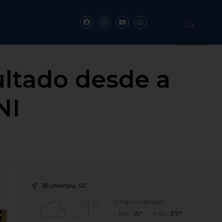
ultado desde a
NI
Blumenau, SC
21°
Tempo nublado
Mín.
15°
Máx.
27°