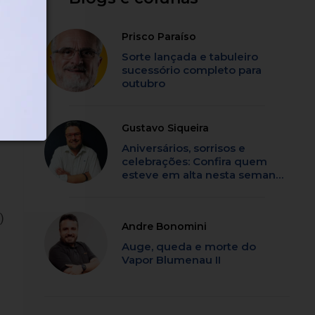
Prisco Paraíso
de
Sorte lançada e tabuleiro
sucessório completo para
outubro
Gustavo Siqueira
Aniversários, sorrisos e
celebrações: Confira quem
esteve em alta nesta semana
em SC
)
Andre Bonomini
Auge, queda e morte do
Vapor Blumenau II