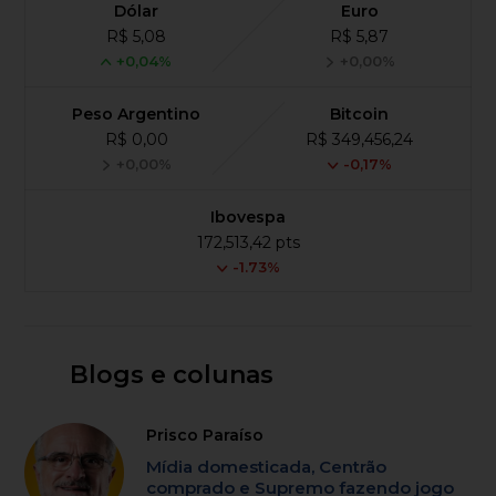
Dólar
Euro
R$ 5,08
R$ 5,87
+0,04%
+0,00%
Peso Argentino
Bitcoin
R$ 0,00
R$ 349,456,24
+0,00%
-0,17%
Ibovespa
172,513,42 pts
-1.73%
Blogs e colunas
Prisco Paraíso
Mídia domesticada, Centrão
comprado e Supremo fazendo jogo