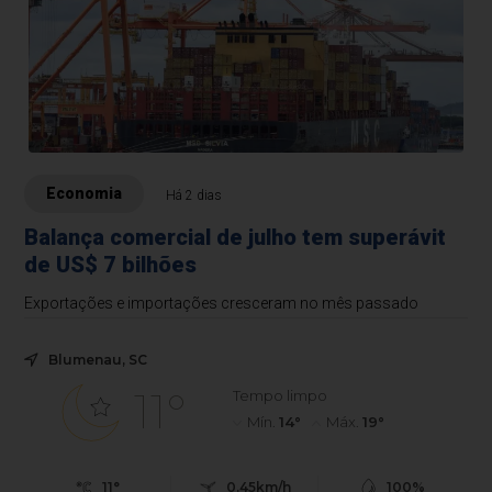
Economia
Há 2 dias
Balança comercial de julho tem superávit
de US$ 7 bilhões
Exportações e importações cresceram no mês passado
Blumenau, SC
11°
Tempo limpo
Mín.
14°
Máx.
19°
11°
0.45km/h
100%