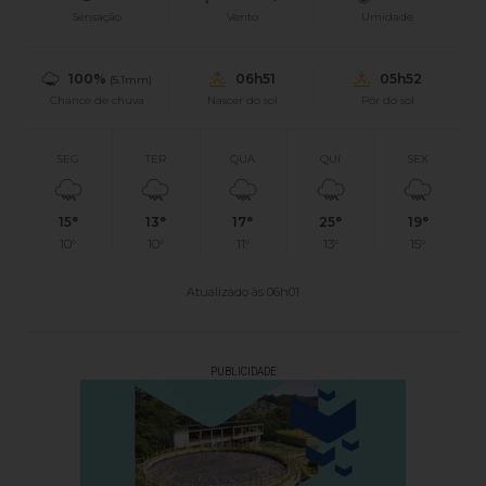
Sensação
Vento
Umidade
100%
06h51
05h52
(5.1mm)
Chance de chuva
Nascer do sol
Pôr do sol
SEG
TER
QUA
QUI
SEX
15°
13°
17°
25°
19°
10°
10°
11°
13°
15°
Atualizado às 06h01
PUBLICIDADE