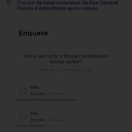
5
Trecho da faixa reversível da Rua General
Osório é interditado após colisão
Enquete
Você vai curtir o litoral catarinense
neste verão?
Total de 442 votos até agora
Não
60,63%
(268 votos)
Sim
29,64%
(131 votos)