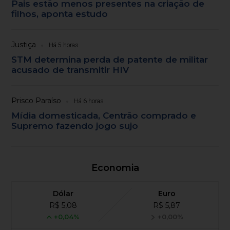
Pais estão menos presentes na criação de
filhos, aponta estudo
Justiça
Há 5 horas
STM determina perda de patente de militar
acusado de transmitir HIV
Prisco Paraíso
Há 6 horas
Mídia domesticada, Centrão comprado e
Supremo fazendo jogo sujo
Economia
Dólar
Euro
R$ 5,08
R$ 5,87
+0,04%
+0,00%