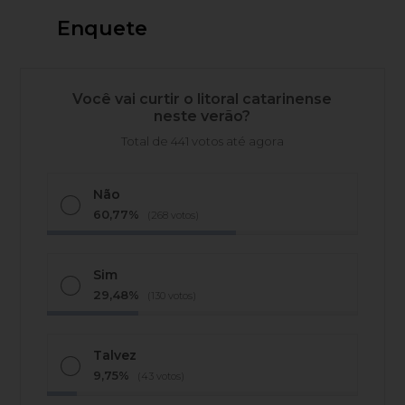
Enquete
Você vai curtir o litoral catarinense
neste verão?
Total de 441 votos até agora
Não
60,77%
(268 votos)
Sim
29,48%
(130 votos)
Talvez
9,75%
(43 votos)