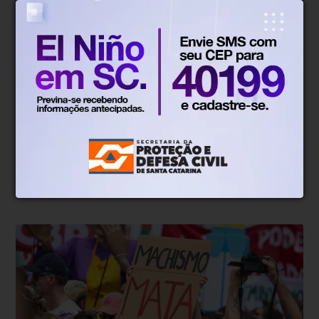
Direitos Humanos
Há 5 horas
OAB/DF lança "violentômetro" sobre
estágios da agressão a mulheres
Objetivo da ferramenta é alertar para os primeiros sinais
de violência