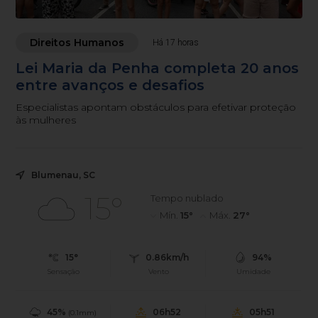
Direitos Humanos
Há 17 horas
Lei Maria da Penha completa 20 anos
entre avanços e desafios
Especialistas apontam obstáculos para efetivar proteção
às mulheres
Blumenau, SC
15°
Tempo nublado
Mín.
15°
Máx.
27°
15°
0.86km/h
94%
Sensação
Vento
Umidade
45%
06h52
05h51
(0.1mm)