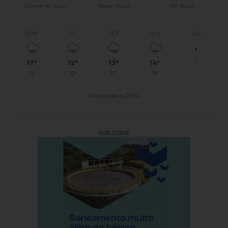
Chance de chuva
Nascer do sol
Pôr do sol
DOM
SEG
TER
QUA
QUI
°
°
17°
12°
13°
14°
11°
10°
10°
11°
Atualizado às 21h01
PUBLICIDADE