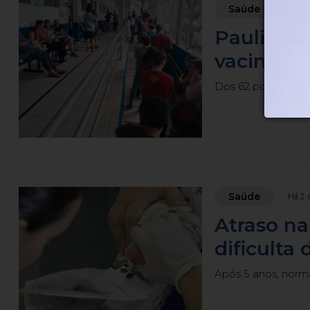
Saúde
Há 1 
Paulistan
vacina c
Dos 62 postos de a
Saúde
Há 2 
Atraso na
dificulta
Após 5 anos, norm