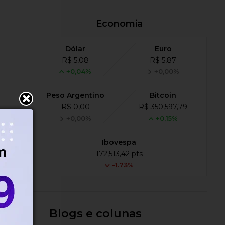
Economia
Dólar
Euro
R$ 5,08
R$ 5,87
+0,04%
+0,00%
Peso Argentino
Bitcoin
R$ 0,00
R$ 350,597,79
+0,00%
+0,15%
Ibovespa
172,513,42 pts
-1.73%
Blogs e colunas