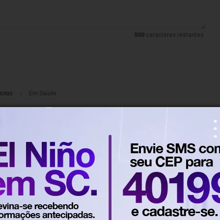
500
caracteres restantes.
horas
Em Saúde
sexuais na menopausa têm
o, diz especialista
es e perda de libido devem ser investigados