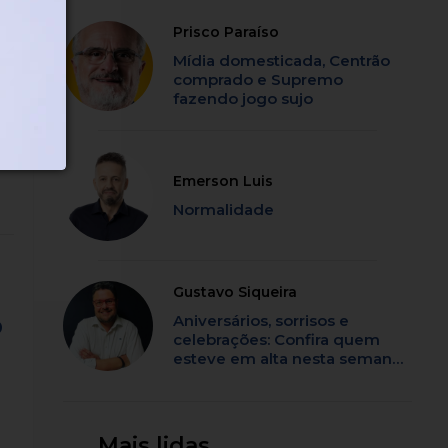
Prisco Paraíso
Mídia domesticada, Centrão
comprado e Supremo
fazendo jogo sujo
Emerson Luis
Normalidade
Gustavo Siqueira
o
Aniversários, sorrisos e
celebrações: Confira quem
esteve em alta nesta semana
em SC
Mais lidas