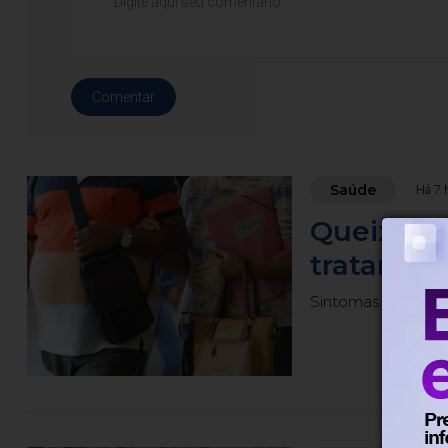
Comentar
Saúde
Há 7 
Queixas 
tratament
Sintomas como dor