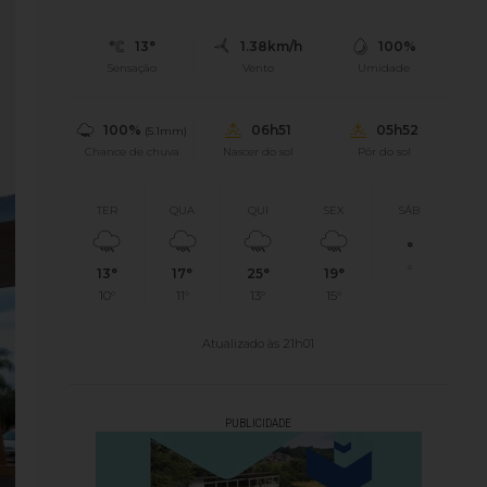
13°
1.38km/h
100%
Sensação
Vento
Umidade
100%
06h51
05h52
(5.1mm)
Chance de chuva
Nascer do sol
Pôr do sol
TER
QUA
QUI
SEX
SÁB
°
°
13°
17°
25°
19°
10°
11°
13°
15°
Atualizado às 21h01
PUBLICIDADE