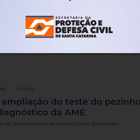
dia
Em Saúde
os enfrentam filas para tomar
ontra sarampo
plicação, 57 tinham longas filas
dias
Em Saúde
 ampliação do teste do pezinh
 diagnóstico da AME
a não foi implementada na maior parte dos estados