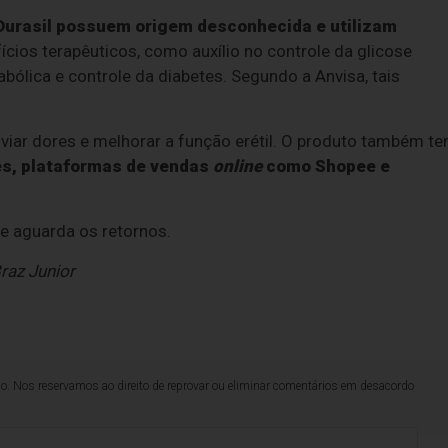
 Durasil possuem origem desconhecida e utilizam
ícios terapêuticos, como auxílio no controle da glicose
bólica e controle da diabetes. Segundo a Anvisa, tais
viar dores e melhorar a função erétil. O produto também t
es, plataformas de vendas
online
como Shopee e
.
 aguarda os retornos.
raz Junior
lo. Nos reservamos ao direito de reprovar ou eliminar comentários em desacordo