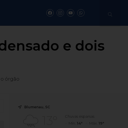
ndensado e dois
do órgão
Blumenau, SC
13°
Chuvas esparsas
Mín.
14°
Máx.
19°