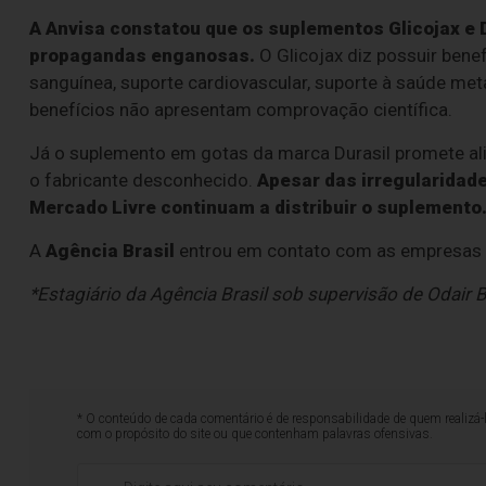
A Anvisa constatou que os suplementos Glicojax e
propagandas enganosas.
O Glicojax diz possuir benef
sanguínea, suporte cardiovascular, suporte à saúde meta
benefícios não apresentam comprovação científica.
Já o suplemento em gotas da marca Durasil promete ali
o fabricante desconhecido.
Apesar das irregularidad
Mercado Livre continuam a distribuir o suplemento
A
Agência Brasil
entrou em contato com as empresas e
*Estagiário da Agência Brasil sob supervisão de Odair B
* O conteúdo de cada comentário é de responsabilidade de quem realizá-
com o propósito do site ou que contenham palavras ofensivas.