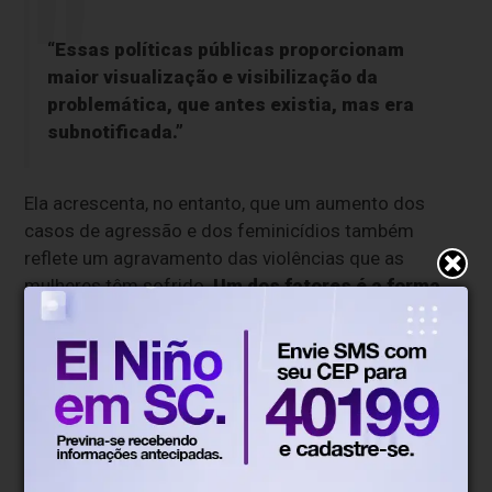
“Essas políticas públicas proporcionam
maior visualização e visibilização da
problemática, que antes existia, mas era
subnotificada.”
Ela acrescenta, no entanto, que um aumento dos
casos de agressão e dos feminicídios também
reflete um agravamento das violências que as
mulheres têm sofrido.
Um dos fatores é a forma
como os homens têm resistido e recusado a
ampliação dos direitos das mulheres, como, por
exemplo, o direito de escolher com quem elas
querem se relacionar
.
“Não é só que [o homem agressor] não aceita se
separar, ele não aceita que [a mulher] tenha decisão