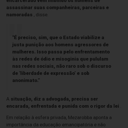
encarcerado vem inibindo os homens de
assassinar suas companheiras, parceiras e
namoradas
, disse.
"É preciso, sim, que o Estado viabilize a
justa punição aos homens agressores de
mulheres. Isso passa pelo enfrentamento
às redes de ódio e misoginia que pululam
nas redes sociais, não raro sob o discurso
de ‘liberdade de expressão’ e sob
anonimato.”
A
situação, diz a advogada, precisa ser
encarada, enfrentada e punida com o rigor da lei
.
Em relação à esfera privada, Mezarobba aponta a
importância da educação emancipatória e não