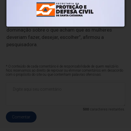
sobre a vida dela própria. É uma recusa à alteridade,
ao direito das mulheres fazerem escolhas e viverem
a própria vida como elas gostariam. É uma recusa
masculina de sair desse lugar de exigência e de
dominação sobre o que acham que as mulheres
deveriam fazer, desejar, escolher”, afirmou a
pesquisadora.
* O conteúdo de cada comentário é de responsabilidade de quem realizá-lo.
Nos reservamos ao direito de reprovar ou eliminar comentários em desacordo
com o propósito do site ou que contenham palavras ofensivas.
500
caracteres restantes.
Comentar