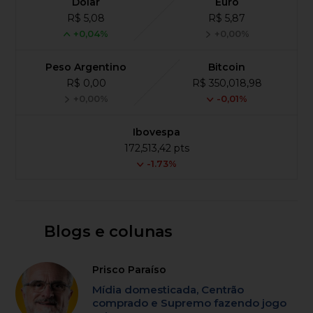
Dólar
Euro
R$ 5,08
R$ 5,87
+0,04%
+0,00%
Peso Argentino
Bitcoin
R$ 0,00
R$ 350,018,98
+0,00%
-0,01%
Ibovespa
172,513,42 pts
-1.73%
Blogs e colunas
Prisco Paraíso
Mídia domesticada, Centrão
comprado e Supremo fazendo jogo