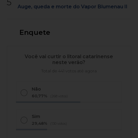
5
Auge, queda e morte do Vapor Blumenau II
Enquete
Você vai curtir o litoral catarinense
neste verão?
Total de 441 votos até agora
Não
60,77%
(268 votos)
Sim
29,48%
(130 votos)