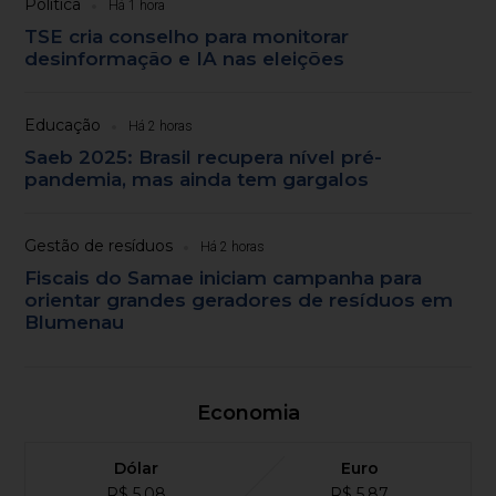
Política
Há 1 hora
TSE cria conselho para monitorar
desinformação e IA nas eleições
Educação
Há 2 horas
Saeb 2025: Brasil recupera nível pré-
pandemia, mas ainda tem gargalos
Gestão de resíduos
Há 2 horas
Fiscais do Samae iniciam campanha para
orientar grandes geradores de resíduos em
Blumenau
Economia
Dólar
Euro
R$ 5,08
R$ 5,87