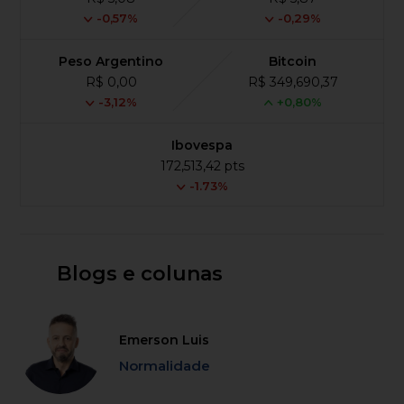
-0,57%
-0,29%
Peso Argentino
Bitcoin
R$ 0,00
R$ 349,690,37
-3,12%
+0,80%
Ibovespa
172,513,42 pts
-1.73%
Blogs e colunas
Emerson Luis
Normalidade