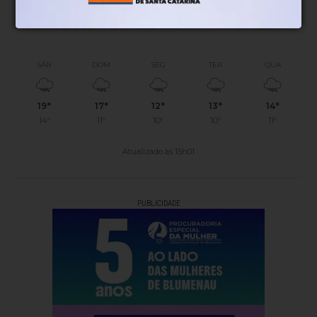
45%
06h52
05h51
(0.1mm)
Chance de chuva
Nascer do sol
Pôr do sol
SÁB
DOM
SEG
TER
QUA
19°
17°
12°
13°
14°
14°
11°
10°
10°
11°
Atualizado às 15h01
PUBLICIDADE