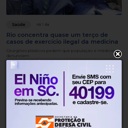
Saúde
Há 1 dia
Rio concentra quase um terço de
casos de exercício ilegal da medicina
Cirurgiões plásticos pedem que população e médicos
denunciem
Blumenau, SC
24°
Parcialmente nublado
Mín.
15°
Máx.
27°
25°
0.89km/h
100%
Sensação
Vento
Umidade