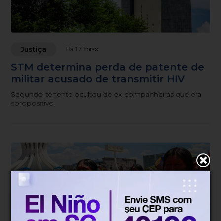
Justiça
Há 17 horas
STM determina perda de patente de
militar acusado de transmitir HIV
Segundo-tenente ocultou de ex-companheiras que era
soropositivo