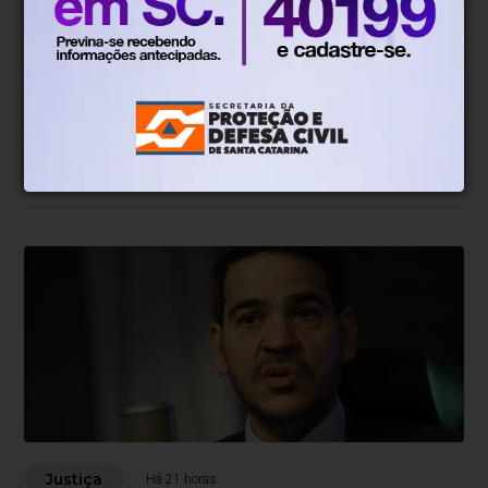
Justiça
Há 18 horas
STF julga recursos contra partes da
decisão que anulou marco temporal
Julgamento virtual já conta com três dos dez votos
Justiça
Há 21 horas