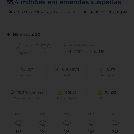
55,4 milhões em emendas suspeitas
Dino é o relator da ação sobre as chamadas emendas pix
Blumenau, SC
15°
Chuvas esparsas
Mín.
12°
Máx.
18°
15°
0.16km/h
100%
Sensação
Vento
Umidade
100%
06h51
05h52
(2.08mm)
Chance de chuva
Nascer do sol
Pôr do sol
DOM
SEG
TER
QUA
QUI
16°
12°
12°
14°
24°