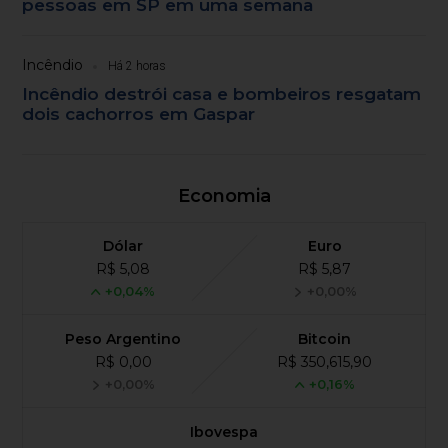
pessoas em SP em uma semana
Incêndio
Há 2 horas
Incêndio destrói casa e bombeiros resgatam
dois cachorros em Gaspar
Economia
Dólar
Euro
R$ 5,08
R$ 5,87
+0,04%
+0,00%
Peso Argentino
Bitcoin
R$ 0,00
R$ 350,615,90
+0,00%
+0,16%
Ibovespa