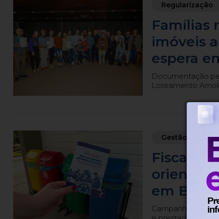
Regularização
Famílias
imóveis 
espera e
Documentação perm
Loteamento Arnold
Gestão de resí
Fiscais 
orientar 
em Blum
Campanha começa n
e prestadores de s