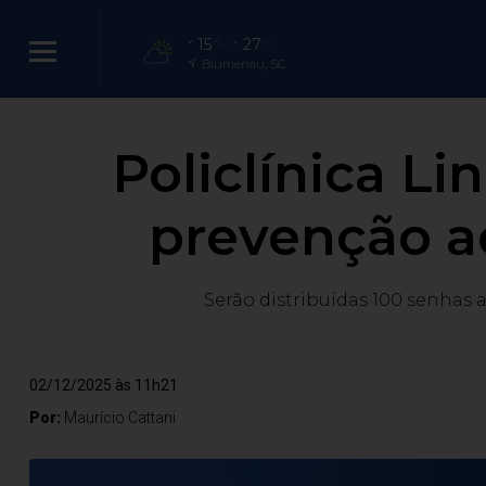
15
27
°C
°C
Blumenau, SC
Policlínica Li
prevenção a
Serão distribuídas 100 senhas 
02/12/2025 às 11h21
Por:
Maurício Cattani