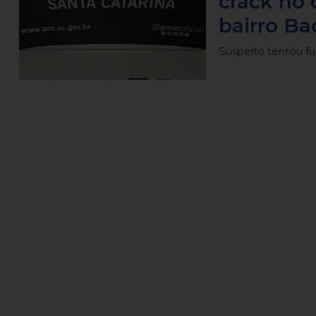
crack no 
bairro Ba
Suspeito tentou fu