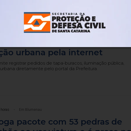
Há 2 horas
Em Blumenau
 passa a receber pedidos de
ão urbana pela internet
te registrar pedidos de tapa-buracos, iluminação pública,
urbana diretamente pelo portal da Prefeitura.
 horas
Em Blumenau
ga pacote com 53 pedras de