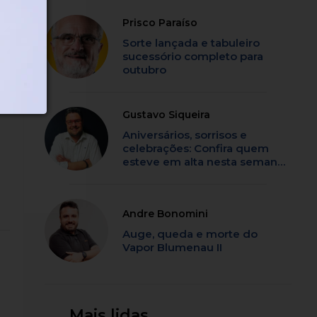
Prisco Paraíso
Sorte lançada e tabuleiro
sucessório completo para
outubro
Gustavo Siqueira
Aniversários, sorrisos e
celebrações: Confira quem
esteve em alta nesta semana
em SC
Andre Bonomini
Auge, queda e morte do
Vapor Blumenau II
Mais lidas