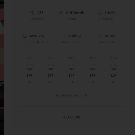
25°
0.89km/h
100%
Sensação
Vento
Umidade
45%
06h52
05h51
(0.1mm)
Chance de chuva
Nascer do sol
Pôr do sol
SÁB
DOM
SEG
TER
QUA
19°
17°
12°
13°
14°
14°
11°
10°
10°
11°
Atualizado às 15h01
PUBLICIDADE