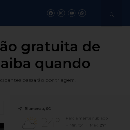
ção gratuita de
saiba quando
icipantes passarão por triagem.
Blumenau, SC
24°
Parcialmente nublado
Mín.
15°
Máx.
27°