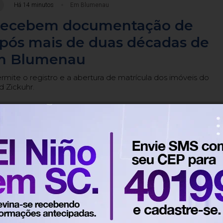
Há 14 minutos
Em Blumenau
 recebem documentação de
após mais de duas décadas de
m Blumenau
ite o registro e a abertura de matrícula dos imóveis do
 Zickuhr.
duos
Há 57 minutos
Em Blumenau
do Samae iniciam campanha par
grandes geradores de resíduos
enau
a próxima segunda-feira (10) e busca orientar comerciant
erviços sobre as obrigações previstas na legislação municipal.