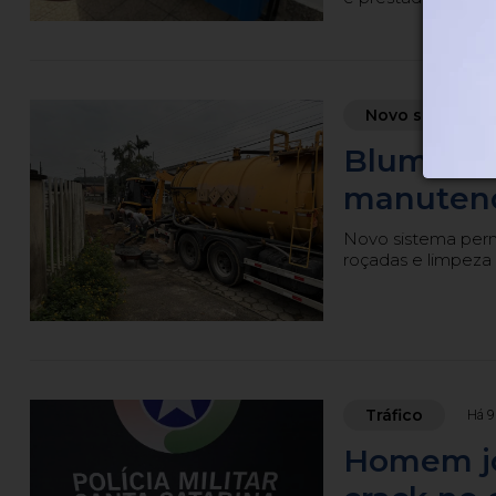
Novo sistema
Blumenau
manutenç
Novo sistema permi
roçadas e limpeza 
Tráfico
Há 9
Homem jo