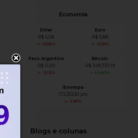
Economia
Dólar
Euro
R$ 5,08
R$ 5,88
-0,56%
-0,15%
Peso Argentino
Bitcoin
R$ 0,00
R$ 349,737,19
-3,12%
+0,80%
Ibovespa
172,353,81 pts
a
-1.81%
Blogs e colunas
es