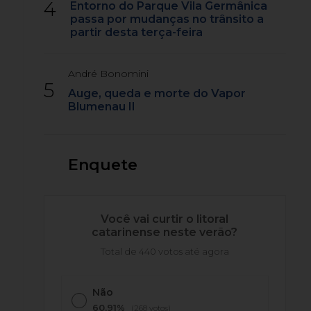
4
Entorno do Parque Vila Germânica
passa por mudanças no trânsito a
partir desta terça-feira
André Bonomini
5
Auge, queda e morte do Vapor
Blumenau II
Enquete
Você vai curtir o litoral
catarinense neste verão?
Total de 440 votos até agora
Não
60,91%
(268 votos)