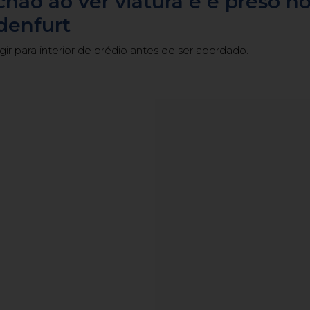
chão ao ver viatura e é preso n
denfurt
gir para interior de prédio antes de ser abordado.