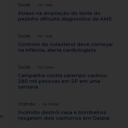
Saúde
Há 1 hora
Atraso na ampliação do teste do
pezinho dificulta diagnóstico da AME
Saúde
Há 1 hora
Controle do colesterol deve começar
na infância, alerta cardiologista
Saúde
Há 2 horas
Campanha contra sarampo vacinou
280 mil pessoas em SP em uma
semana
Incêndio
Há 3 horas
Incêndio destrói casa e bombeiros
e,
resgatam dois cachorros em Gaspar