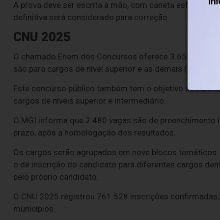
A prova deve ser escrita à mão, com caneta esferográfic
definitiva será considerado para correção.
CNU 2025
O chamado Enem dos Concursos oferece 3.652 vagas dis
são para cargos de nível superior e as demais (508) são 
Este concurso público também tem o objetivo de forma
cargos de níveis superior e intermediário.
O MGI informa que 2.480 vagas são de preenchimento i
prazo, após a homologação dos resultados.
Os cargos serão agrupados em nove blocos temáticos. 
o de inscrição do candidato para diferentes cargos den
pelo próprio candidato.
O CNU 2025 registrou 761.528 inscrições confirmadas, i
municípios.