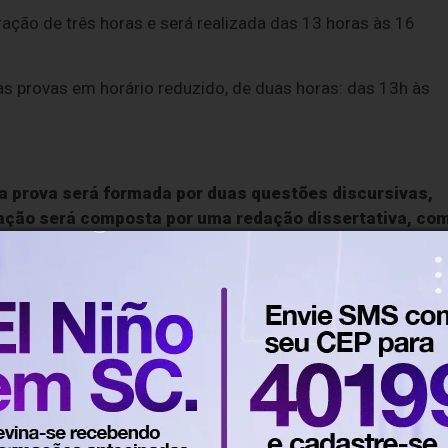
uração de três horas e será realizada das 13 horas às 16
 as provas em horário reduzido, de duas horas: das 13h às
 a prova será formada por duas questões discursivas,
liação será composta por uma redação dissertativa, co
rtir de dois critérios:
 nível superior);
s cargos de nível superior e 100% para nível