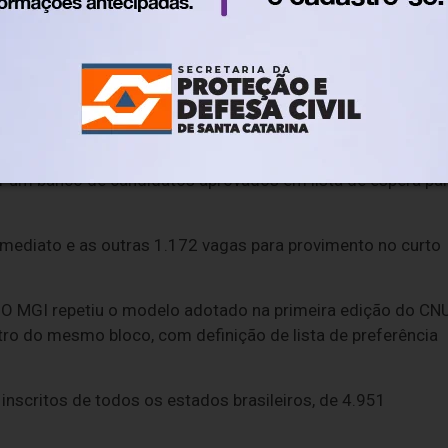
a azul ou preta, e somente o texto transcrito na folha
tribuídas em 32 órgãos do governo federal. Do total, 3.1
de nível intermediário.
r um banco de candidatos aprovados em lista de espera pa
mediato e as outras 1.172 vagas para provimento no curto
O MGI repetiu o modelo adotado na primeira edição do CNU
tro do mesmo bloco, com definição de lista de preferência
nscritos de todos os estados brasileiros, de 4.951