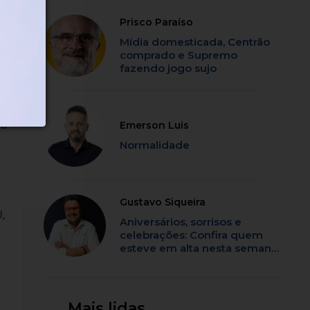
Prisco Paraíso
Mídia domesticada, Centrão
comprado e Supremo
fazendo jogo sujo
44
ra
Emerson Luis
Normalidade
Gustavo Siqueira
,
Aniversários, sorrisos e
celebrações: Confira quem
esteve em alta nesta semana
em SC
Mais lidas