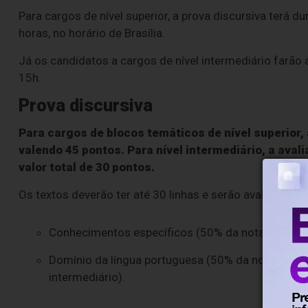
Para cargos de nível superior, a prova discursiva terá d
horas, no horário de Brasília.
Já os candidatos a cargos de nível intermediário farão
15h.
Prova discursiva
Para cargos de blocos temáticos de nível superior,
valendo 45 pontos. Para nível intermediário, a ava
valor total de 30 pontos.
Os textos deverão ter até 30 linhas e serão avaliados a pa
Conhecimentos específicos (50% da nota total para
Domínio da língua portuguesa (50% da nota para o
intermediário).