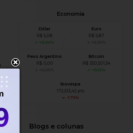
Economia
Dólar
Euro
R$ 5,08
R$ 5,87
+0,04%
+0,00%
Peso Argentino
Bitcoin
R$ 0,00
R$ 350,501,54
m
+0,00%
+0,12%
Ibovespa
172,513,42 pts
-1.73%
Blogs e colunas