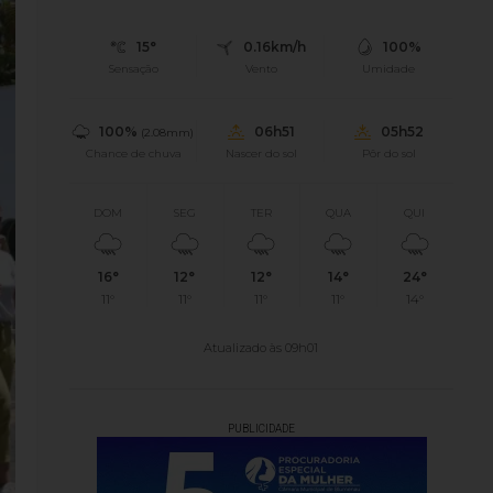
15°
0.16km/h
100%
Sensação
Vento
Umidade
100%
06h51
05h52
(2.08mm)
Chance de chuva
Nascer do sol
Pôr do sol
DOM
SEG
TER
QUA
QUI
16°
12°
12°
14°
24°
11°
11°
11°
11°
14°
Atualizado às 09h01
PUBLICIDADE