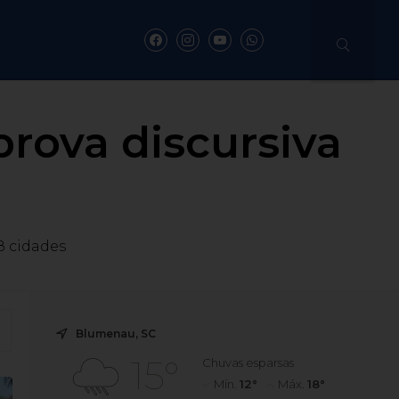
prova discursiva
8 cidades
Blumenau, SC
15°
Chuvas esparsas
Mín.
12°
Máx.
18°