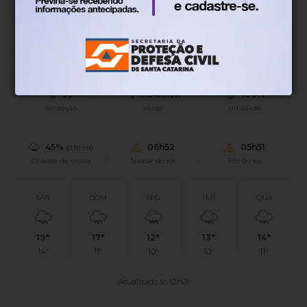
Blumenau, SC
25°
Tempo nublado
Mín.
15°
Máx.
27°
25°
1.34km/h
100%
Sensação
Vento
Umidade
45%
06h52
05h51
(0.1mm)
Chance de chuva
Nascer do sol
Pôr do sol
SÁB
DOM
SEG
TER
QUA
19°
17°
12°
13°
14°
14°
11°
10°
10°
11°
Atualizado às 12h01