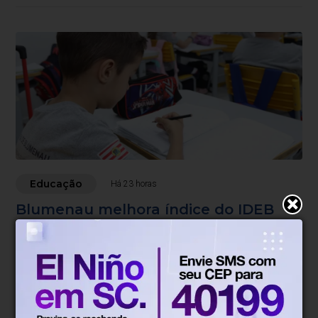
Educação
Há 23 horas
Blumenau melhora índice do IDEB
nos anos iniciais e mantém
desempenho nos anos finais
Índice subiu de 6,6 para 6,7 nos anos iniciais e
permaneceu em 5,7 nos anos finais do Ensino
Fundamental.