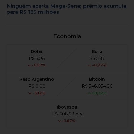
Ninguém acerta Mega-Sena; prêmio acumula
para R$ 165 milhões
Economia
Dólar
Euro
R$ 5,08
R$ 5,87
-0,57%
-0,27%
Peso Argentino
Bitcoin
R$ 0,00
R$ 348,034,80
-3,12%
+0,32%
Ibovespa
172,608,98 pts
-1.67%