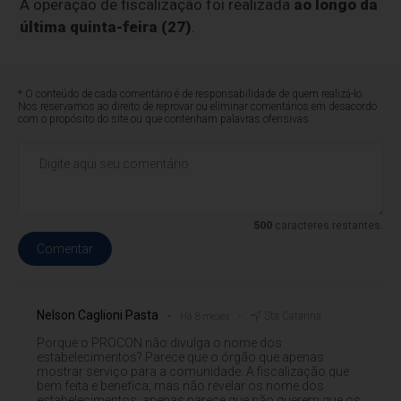
A operação de fiscalização foi realizada
ao longo da
última quinta-feira (27)
.
* O conteúdo de cada comentário é de responsabilidade de quem realizá-lo.
Nos reservamos ao direito de reprovar ou eliminar comentários em desacordo
com o propósito do site ou que contenham palavras ofensivas.
500
caracteres restantes.
Comentar
Nelson Caglioni Pasta
Sta Catarina
Há 8 meses
Porque o PROCON não divulga o nome dos
estabelecimentos? Parece que o órgão que apenas
mostrar serviço para a comunidade. A fiscalização que
bem feita e benefíca; mas não revelar os nome dos
estabelecimentos; apenas parece que não querem que os