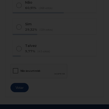
Não
60,91%
(268 votos)
Sim
29,32%
(129 votos)
Talvez
9,77%
(43 votos)