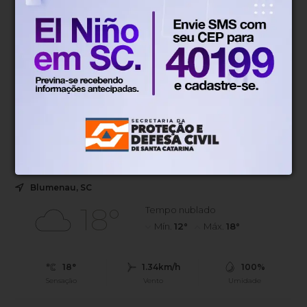
Novo sistema
Há 1 dia
Blumenau passa a receber pedidos
de manutenção urbana pela internet
Novo sistema permite registrar pedidos de tapa-buracos,
iluminação pública, roçadas e limpeza urbana
diretamente pelo portal da Prefeitura.
Blumenau, SC
18°
Tempo nublado
Mín.
12°
Máx.
18°
18°
1.34km/h
100%
Sensação
Vento
Umidade