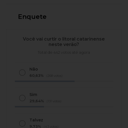
Enquete
Você vai curtir o litoral catarinense
neste verão?
Total de 442 votos até agora
Não
60,63%
(268 votos)
Sim
29,64%
(131 votos)
Talvez
9,73%
(43 votos)