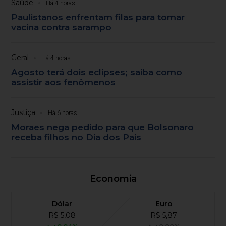
Saúde
Há 4 horas
Paulistanos enfrentam filas para tomar
vacina contra sarampo
Geral
Há 4 horas
Agosto terá dois eclipses; saiba como
assistir aos fenômenos
Justiça
Há 6 horas
Moraes nega pedido para que Bolsonaro
receba filhos no Dia dos Pais
Economia
Dólar
Euro
R$ 5,08
R$ 5,87