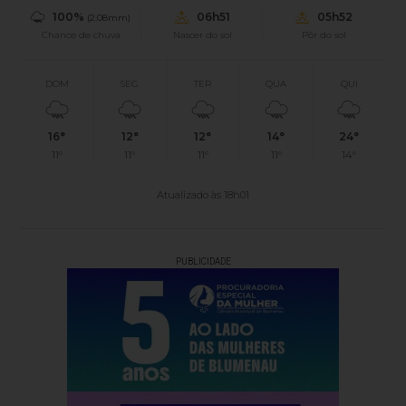
100%
06h51
05h52
(2.08mm)
Chance de chuva
Nascer do sol
Pôr do sol
DOM
SEG
TER
QUA
QUI
16°
12°
12°
14°
24°
11°
11°
11°
11°
14°
Atualizado às 18h01
PUBLICIDADE