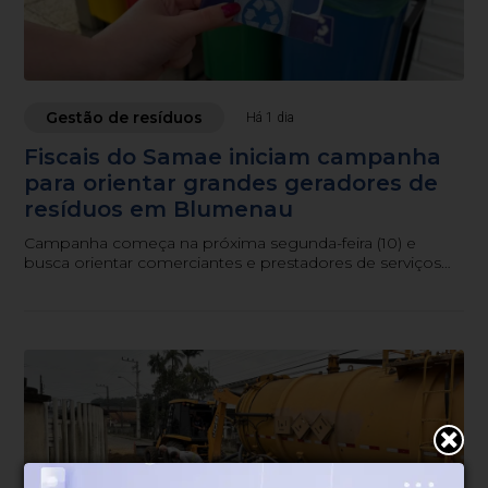
Gestão de resíduos
Há 1 dia
Fiscais do Samae iniciam campanha
para orientar grandes geradores de
resíduos em Blumenau
Campanha começa na próxima segunda-feira (10) e
busca orientar comerciantes e prestadores de serviços
sobre as obrigações previstas na legislação municipal.