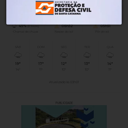
16°
0.89km/h
100%
Sensação
Vento
Umidade
45%
06h52
05h51
(0.1mm)
Chance de chuva
Nascer do sol
Pôr do sol
SÁB
DOM
SEG
TER
QUA
19°
17°
12°
13°
14°
14°
11°
10°
10°
11°
Atualizado às 03h01
PUBLICIDADE