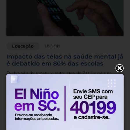
Educação
Há 3 dias
Impacto das telas na saúde mental já
é debatido em 80% das escolas
Dados são de pesquisa com mais de 2 mil gestores
escolares
Blumenau, SC
16°
Chuva
Mín.
15°
Máx.
27°