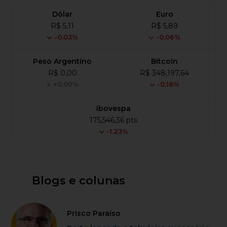
Dólar
Euro
R$ 5,11
R$ 5,89
-0,03%
-0,06%
Peso Argentino
Bitcoin
R$ 0,00
R$ 348,197,64
+0,00%
-0,18%
Ibovespa
175,546,36 pts
-1.23%
Blogs e colunas
Prisco Paraíso