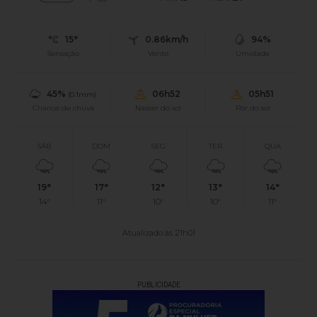
15°
0.86km/h
94%
Sensação
Vento
Umidade
45%
06h52
05h51
(0.1mm)
Chance de chuva
Nascer do sol
Pôr do sol
SÁB
DOM
SEG
TER
QUA
19°
17°
12°
13°
14°
14°
11°
10°
10°
11°
Atualizado às 21h01
PUBLICIDADE