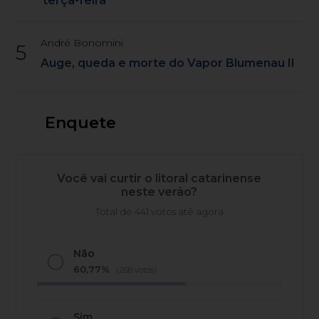
terça-feira
André Bonomini
5
Auge, queda e morte do Vapor Blumenau II
Enquete
Você vai curtir o litoral catarinense
neste verão?
Total de 441 votos até agora
Não
60,77%
(268 votos)
Sim