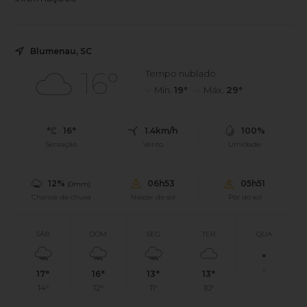
Blumenau, SC
16°
Tempo nublado
Mín.
19°
Máx.
29°
16°
1.4km/h
100%
Sensação
Vento
Umidade
12%
06h53
05h51
(0mm)
Chance de chuva
Nascer do sol
Pôr do sol
SÁB
DOM
SEG
TER
QUA
°
°
17°
16°
13°
13°
14°
12°
11°
10°