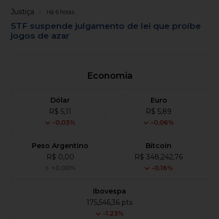
Justiça
Há 6 horas
STF suspende julgamento de lei que proíbe
jogos de azar
Economia
Dólar
Euro
R$ 5,11
R$ 5,89
-0,03%
-0,06%
Peso Argentino
Bitcoin
R$ 0,00
R$ 348,242,76
+0,00%
-0,16%
Ibovespa
175,546,36 pts
-1.23%