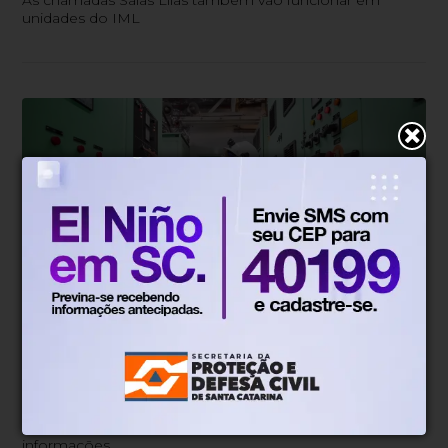
As chamadas Salas Lilás também vão funcionar em
unidades do IML
Direitos Humanos
Há 2 dias
Governo reúne dados sobre
igualdade salarial de homens e
mulheres
Empresas com 100 ou mais empregados devem enviar
informações