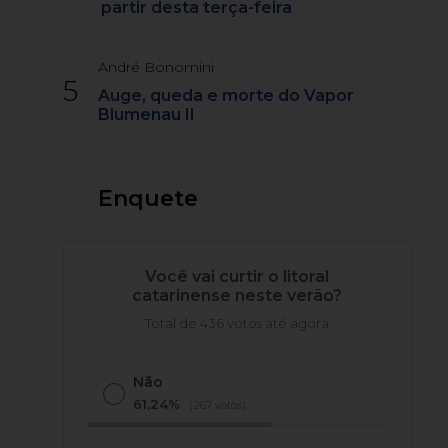
partir desta terça-feira
André Bonomini
5
Auge, queda e morte do Vapor
Blumenau II
Enquete
Você vai curtir o litoral
catarinense neste verão?
Total de 436 votos até agora
Não
61,24%
(267 votos)