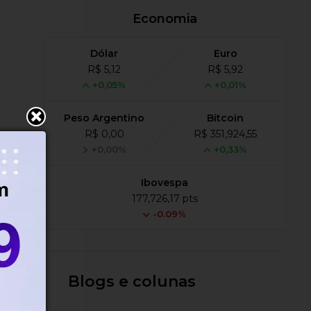
Economia
Dólar
Euro
R$ 5,12
R$ 5,92
+0,05%
+0,01%
Peso Argentino
Bitcoin
R$ 0,00
R$ 351,924,55
+0,00%
+0,33%
Ibovespa
177,726,17 pts
-0.09%
Blogs e colunas