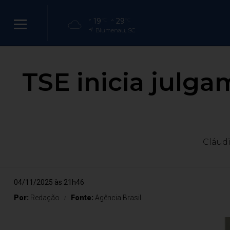
19
29
°C
°C
Blumenau, SC
TSE inicia julg
Cláudi
04/11/2025 às 21h46
Por:
Redação
Fonte:
Agência Brasil