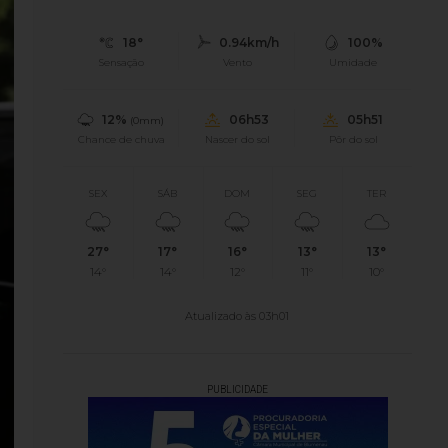
18°
0.94km/h
100%
Sensação
Vento
Umidade
12%
06h53
05h51
(0mm)
Chance de chuva
Nascer do sol
Pôr do sol
SEX
SÁB
DOM
SEG
TER
27°
17°
16°
13°
13°
14°
14°
12°
11°
10°
Atualizado às 03h01
PUBLICIDADE