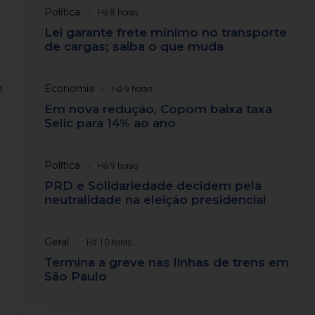
Política
Há 8 horas
Lei garante frete mínimo no transporte
de cargas; saiba o que muda
m
Economia
Há 9 horas
Em nova redução, Copom baixa taxa
Selic para 14% ao ano
Política
Há 9 horas
PRD e Solidariedade decidem pela
neutralidade na eleição presidencial
Geral
Há 10 horas
a
Termina a greve nas linhas de trens em
São Paulo