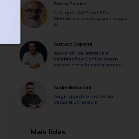
Prisco Paraíso
Lula quer 40% em SC e
Merísio é a aposta para chegar
lá
Gustavo Siqueira
Aniversários, sorrisos e
celebrações: Confira quem
esteve em alta nesta semana
em SC
Andre Bonomini
Auge, queda e morte do
Vapor Blumenau II
Mais lidas