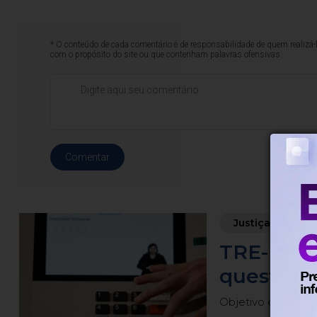
* O conteúdo de cada comentário é de responsabilidade de quem realizá-
com o propósito do site ou que contenham palavras ofensivas.
Comentar
Justiça
Há 1
TRE-RJ al
questões
Objetivo é evitar i