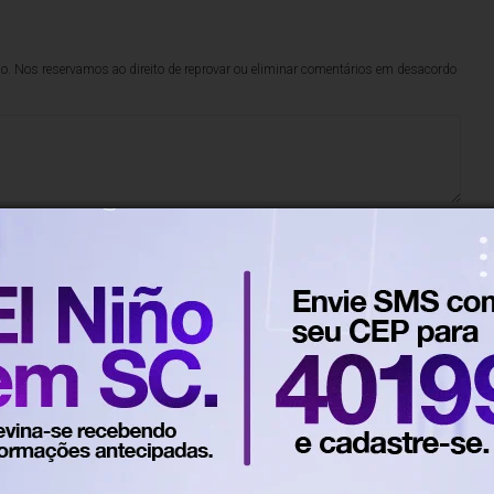
lo. Nos reservamos ao direito de reprovar ou eliminar comentários em desacordo
500
caracteres restantes.
0 horas
Em Justiça
tera 66 locais de votação por
 de segurança
nfluência do crime organizado e de milícias