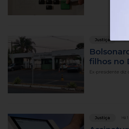
Justiça
Há 1
Bolsonaro
filhos no
Ex-presidente diz q
Justiça
Há 1