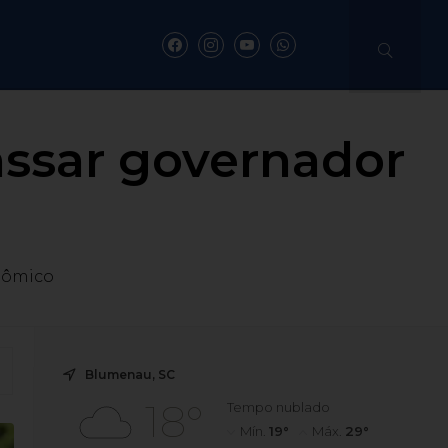
assar governador
onômico
Blumenau, SC
18°
Tempo nublado
Mín.
19°
Máx.
29°