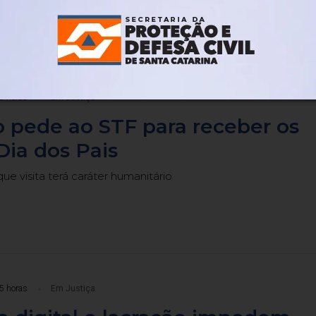
2 horas
Em Justiça
 pede ao STF para receber os
 Dia dos Pais
ue visita terá caráter humanitário
5 horas
Em Justiça