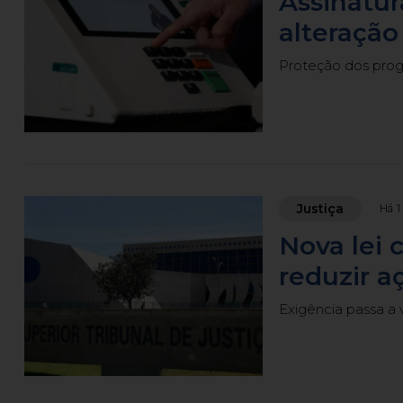
Assinatur
alteração
Proteção dos prog
Justiça
Há 1
Nova lei c
reduzir a
Exigência passa a 