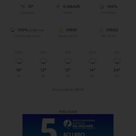
15°
0.16km/h
100%
Sensação
Vento
Umidade
100%
06h51
05h52
(2.08mm)
Chance de chuva
Nascer do sol
Pôr do sol
DOM
SEG
TER
QUA
QUI
16°
12°
12°
14°
24°
11°
11°
11°
11°
14°
Atualizado às 09h01
PUBLICIDADE