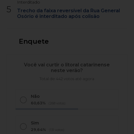
Interditado
5
Trecho da faixa reversível da Rua General
Osório é interditado após colisão
Enquete
Você vai curtir o litoral catarinense
neste verão?
Total de 442 votos até agora
Não
60,63%
(268 votos)
Sim
29,64%
(131 votos)