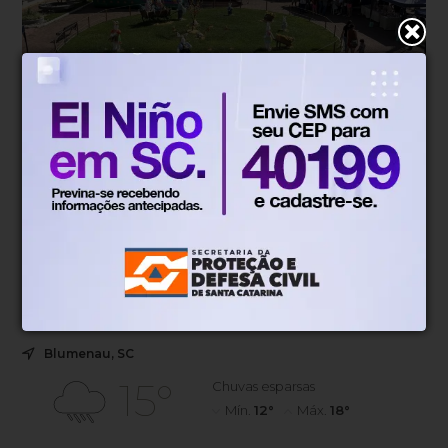
Lazer
Há 1 semana
Com feira, música e atrações
gratuitas, Domingão no Centro
acontece neste domingo em Gaspar
Ruas do Centro serão interditadas para a realização do
evento.
Blumenau, SC
15°
Chuvas esparsas
Mín.
12°
Máx.
18°