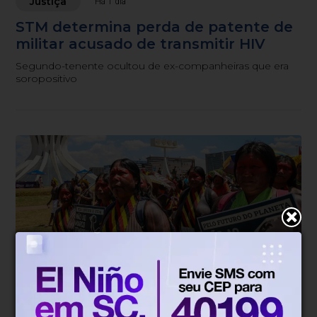
Justiça
Há 1 dia
STM determina perda de patente de
militar acusado de transmitir HIV
Segundo-tenente ocultou de ex-companheiras que era
soropositivo
Justiça
Há 1 dia
STF julga recursos contra partes da