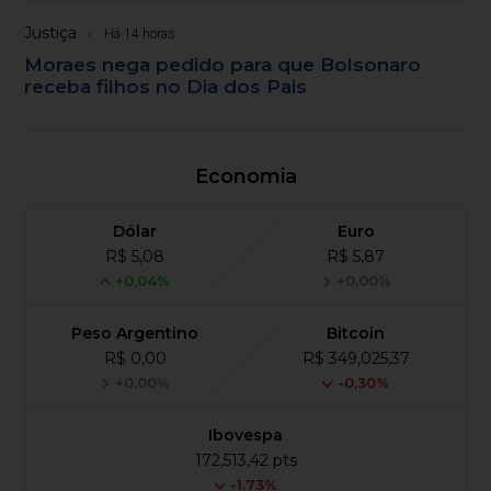
Justiça
Há 14 horas
Moraes nega pedido para que Bolsonaro
receba filhos no Dia dos Pais
Economia
Dólar
Euro
R$ 5,08
R$ 5,87
+0,04%
+0,00%
Peso Argentino
Bitcoin
R$ 0,00
R$ 349,025,37
+0,00%
-0,30%
Ibovespa
172,513,42 pts
-1.73%