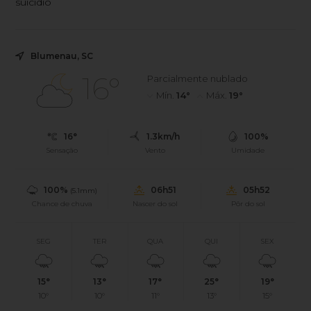
suicídio
Blumenau, SC
16°
Parcialmente nublado
Mín.
14°
Máx.
19°
16°
1.3km/h
100%
Sensação
Vento
Umidade
100%
06h51
05h52
(5.1mm)
Chance de chuva
Nascer do sol
Pôr do sol
SEG
TER
QUA
QUI
SEX
15°
13°
17°
25°
19°
10°
10°
11°
13°
15°