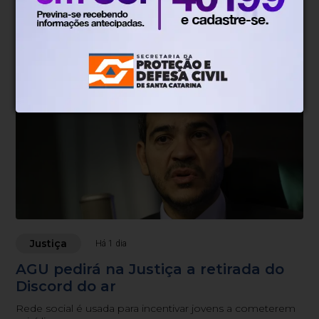
decisão que anulou marco temporal
Julgamento virtual já conta com três dos dez votos
Justiça
Há 1 dia
AGU pedirá na Justiça a retirada do
Discord do ar
Rede social é usada para incentivar jovens a cometerem