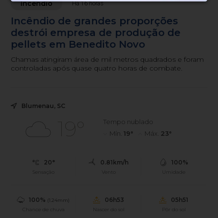
Incêndio
Há 16 horas
Incêndio de grandes proporções
destrói empresa de produção de
pellets em Benedito Novo
Chamas atingiram área de mil metros quadrados e foram
controladas após quase quatro horas de combate.
Blumenau, SC
19°
Tempo nublado
Mín.
19°
Máx.
23°
20°
0.81km/h
100%
Sensação
Vento
Umidade
100%
06h53
05h51
(1.24mm)
Chance de chuva
Nascer do sol
Pôr do sol