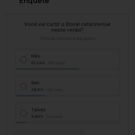
Enquete
Você vai curtir o litoral catarinense
neste verão?
Total de 436 votos até agora
Não
61,24%
(267 votos)
Sim
28,9%
(126 votos)
Talvez
9,86%
(43 votos)