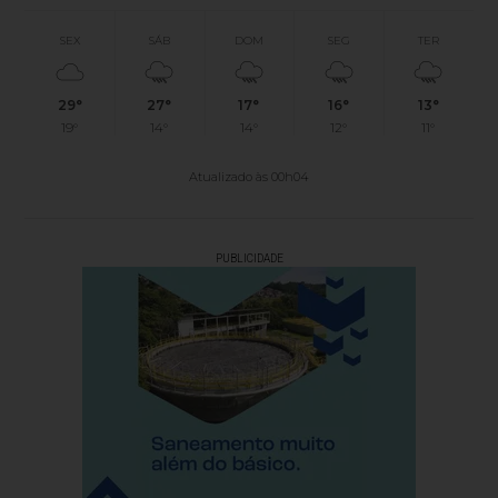
SEX
SÁB
DOM
SEG
TER
29°
27°
17°
16°
13°
19°
14°
14°
12°
11°
Atualizado às 00h04
PUBLICIDADE