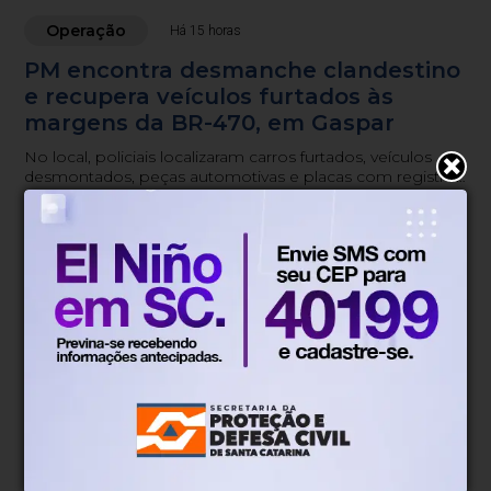
Operação
Há 15 horas
PM encontra desmanche clandestino
e recupera veículos furtados às
margens da BR-470, em Gaspar
No local, policiais localizaram carros furtados, veículos
desmontados, peças automotivas e placas com registro
de furto