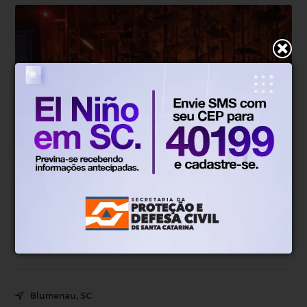
Incêndio
Há 10 horas
Incêndio de grandes proporções
destrói empresa de produção de
pellets em Benedito Novo
Chamas atingiram área de mil metros quadrados e foram
controladas após quase quatro horas de combate.
Blumenau, SC