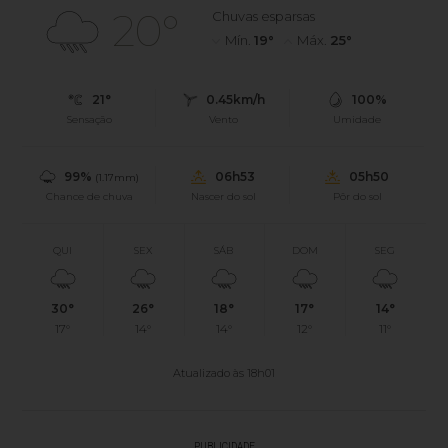
20°
Chuvas esparsas
Mín.
19°
Máx.
25°
21°
0.45km/h
100%
Sensação
Vento
Umidade
99%
06h53
05h50
(1.17mm)
Chance de chuva
Nascer do sol
Pôr do sol
QUI
SEX
SÁB
DOM
SEG
30°
26°
18°
17°
14°
17°
14°
14°
12°
11°
Atualizado às 18h01
PUBLICIDADE