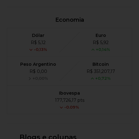
Economia
Dólar
Euro
R$ 5,12
R$ 5,92
-0,13%
+0,14%
Peso Argentino
Bitcoin
R$ 0,00
R$ 351,207,17
+0,00%
+0,72%
Ibovespa
177,726,17 pts
-0.09%
Blogs e colunas