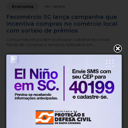
Economia
Há 1 semana
Fecomércio SC lança campanha que
incentiva compras no comércio local
com sorteio de prêmios
Consumidores podem participar cadastrando notas
fiscais de compras e serviços realizados em
estabelecimentos credenciados.
Blumenau, SC
19°
Tempo nublado
Mín.
19°
Máx.
29°
20°
0.65km/h
100%
Sensação
Vento
Umidade
12%
06h53
05h51
(0mm)
Chance de chuva
Nascer do sol
Pôr do sol