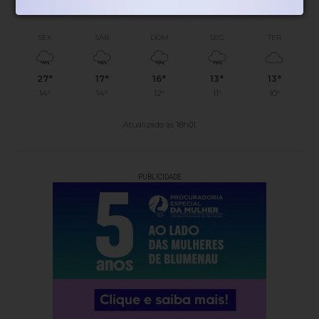
SEX
SÁB
DOM
SEG
TER
27°
17°
16°
13°
13°
14°
14°
12°
11°
10°
Atualizado às 18h01
PUBLICIDADE