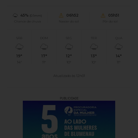
45%
06h52
05h51
(0.1mm)
Chance de chuva
Nascer do sol
Pôr do sol
SÁB
DOM
SEG
TER
QUA
19°
17°
12°
13°
14°
14°
11°
10°
10°
11°
Atualizado às 12h01
PUBLICIDADE