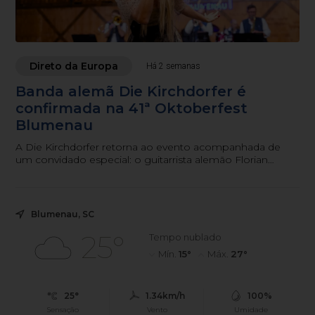
Direto da Europa
Há 2 semanas
Banda alemã Die Kirchdorfer é
confirmada na 41ª Oktoberfest
Blumenau
A Die Kirchdorfer retorna ao evento acompanhada de
um convidado especial: o guitarrista alemão Florian
Opahle.
Blumenau, SC
25°
Tempo nublado
Mín.
15°
Máx.
27°
25°
1.34km/h
100%
Sensação
Vento
Umidade