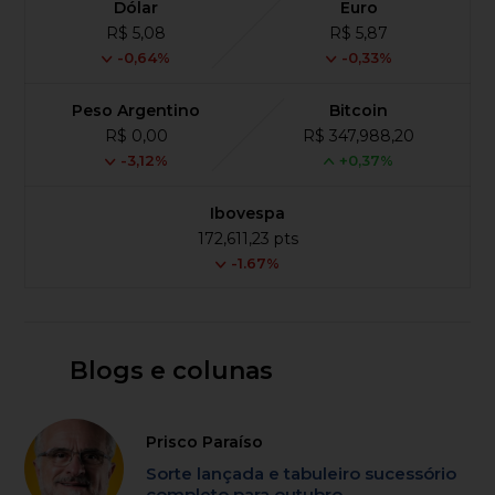
Dólar
Euro
R$ 5,08
R$ 5,87
-0,64%
-0,33%
Peso Argentino
Bitcoin
R$ 0,00
R$ 347,988,20
-3,12%
+0,37%
Ibovespa
172,611,23 pts
-1.67%
Blogs e colunas
Prisco Paraíso
Sorte lançada e tabuleiro sucessório
completo para outubro