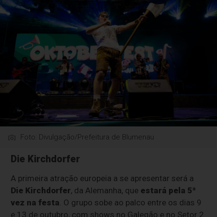
Foto: Divulgação/Prefeitura de Blumenau
Die Kirchdorfer
A primeira atração europeia a se apresentar será a
Die Kirchdorfer
, da Alemanha, que
estará pela 5ª
vez na festa
. O grupo sobe ao palco entre os dias 9
e 13 de outubro, com shows no Galegão e no Setor 2