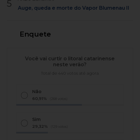
5
Auge, queda e morte do Vapor Blumenau II
Enquete
Você vai curtir o litoral catarinense
neste verão?
Total de 440 votos até agora
Não
60,91%
(268 votos)
Sim
29,32%
(129 votos)