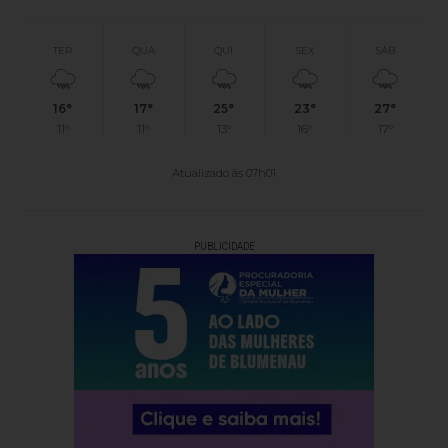
TER
QUA
QUI
SEX
SÁB
16°
17°
25°
23°
27°
11°
11°
13°
16°
17°
Atualizado às 07h01
PUBLICIDADE