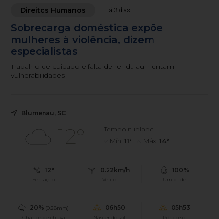
Direitos Humanos
Há 3 dias
Sobrecarga doméstica expõe
mulheres à violência, dizem
especialistas
Trabalho de cuidado e falta de renda aumentam
vulnerabilidades
Blumenau, SC
12°
Tempo nublado
Mín.
11°
Máx.
14°
12°
0.22km/h
100%
Sensação
Vento
Umidade
20%
06h50
05h53
(0.28mm)
Chance de chuva
Nascer do sol
Pôr do sol