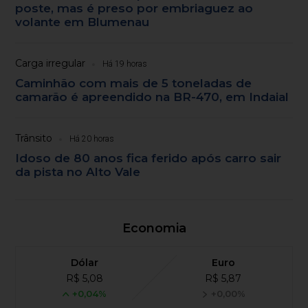
poste, mas é preso por embriaguez ao
volante em Blumenau
Carga irregular
Há 19 horas
Caminhão com mais de 5 toneladas de
camarão é apreendido na BR-470, em Indaial
Trânsito
Há 20 horas
Idoso de 80 anos fica ferido após carro sair
da pista no Alto Vale
Economia
Dólar
Euro
R$ 5,08
R$ 5,87
+0,04%
+0,00%