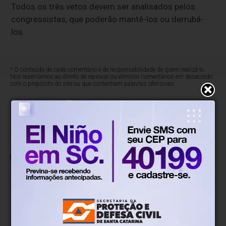
Todos os três vetos devem ser analisados pelos
congressistas, que poderão mantê-los ou derrubá-
los.
* O conteúdo de cada comentário é de responsabilidade de quem realizá-lo.
Nos reservamos ao direito de reprovar ou eliminar comentários em desacordo
com o propósito do site ou que contenham palavras ofensivas.
500
caracteres restantes.
Comentar