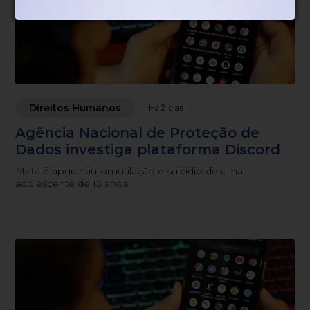
Direitos Humanos
Há 2 dias
Agência Nacional de Proteção de
Dados investiga plataforma Discord
Meta é apurar automutilação e suicídio de uma
adolescente de 13 anos