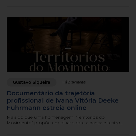
das maiores importadoras do Brasil, sem nunca deixar
Blumenau.
Gustavo Siqueira
Há 2 semanas
Documentário da trajetória
profissional de Ivana Vitória Deeke
Fuhrmann estreia online
Mais do que uma homenagem, “Territórios do
Movimento” propõe um olhar sobre a dança e teatro
como patrimônio cultural, memória coletiva e
experiência educativa.