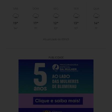
SÁB
DOM
SEG
TER
QUA
19°
17°
12°
13°
14°
14°
11°
10°
10°
11°
Atualizado às 00h01
PUBLICIDADE