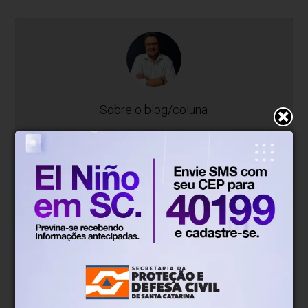
Sobre o blog/coluna
Com mais de 26 anos de trajetória na
comunicação em Santa Catarina, Gustavo
Siqueira é jornalista, colunista e entrevistador
com passagens marcantes pela TV, imprensa
escrita e rádio. Natural de Blumenau, iniciou
sua carreira aos 11 anos escrevendo crônicas
para o Jornal de Santa Catarina e, desde então,
já entrevistou nomes como Pelé, Dercy
Gonçalves, Cláudia Leitte e Jorge Amado — em
produções que vão de aldeias indígenas da
Amazônia à sede da ONU.
Reconhecido por valorizar talentos locais e