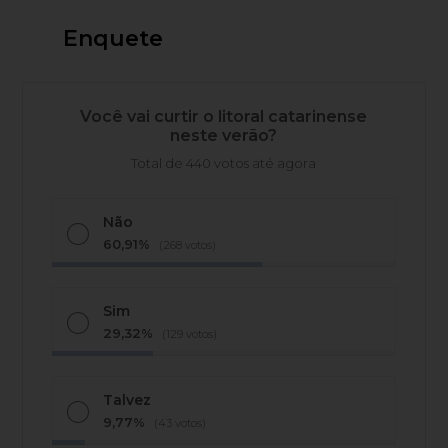
Enquete
Você vai curtir o litoral catarinense
neste verão?
Total de 440 votos até agora
Não
60,91%
(268 votos)
Sim
29,32%
(129 votos)
Talvez
9,77%
(43 votos)