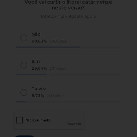
Você vai curtir o litoral catarinense
neste verão?
Total de 442 votos até agora
Não
60,63%
(268 votos)
Sim
29,64%
(131 votos)
Talvez
9,73%
(43 votos)