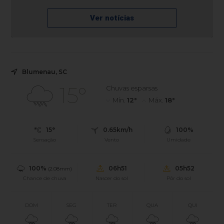
Ver notícias
Blumenau, SC
15°
Chuvas esparsas
Mín.
12°
Máx.
18°
15°
0.65km/h
100%
Sensação
Vento
Umidade
100%
06h51
05h52
(2.08mm)
Chance de chuva
Nascer do sol
Pôr do sol
DOM
SEG
TER
QUA
QUI