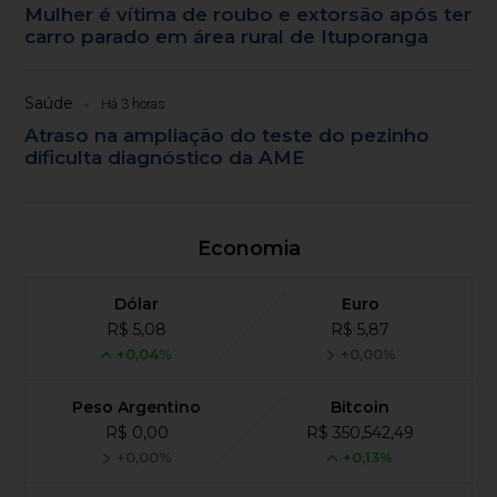
Mulher é vítima de roubo e extorsão após ter
carro parado em área rural de Ituporanga
Saúde
Há 3 horas
Atraso na ampliação do teste do pezinho
dificulta diagnóstico da AME
Economia
Dólar
Euro
R$ 5,08
R$ 5,87
+0,04%
+0,00%
Peso Argentino
Bitcoin
R$ 0,00
R$ 350,542,49
+0,00%
+0,13%