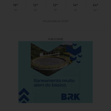
16°
12°
12°
14°
24°
11°
11°
11°
11°
14°
Atualizado às 12h01
PUBLICIDADE