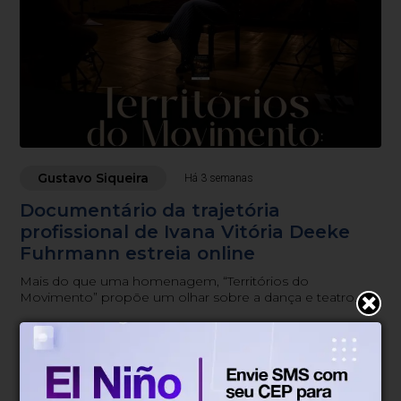
Gustavo Siqueira
Há 3 semanas
Documentário da trajetória
profissional de Ivana Vitória Deeke
Fuhrmann estreia online
Mais do que uma homenagem, “Territórios do
Movimento” propõe um olhar sobre a dança e teatro
como patrimônio cultural, memória coletiva e
experiência educativa.