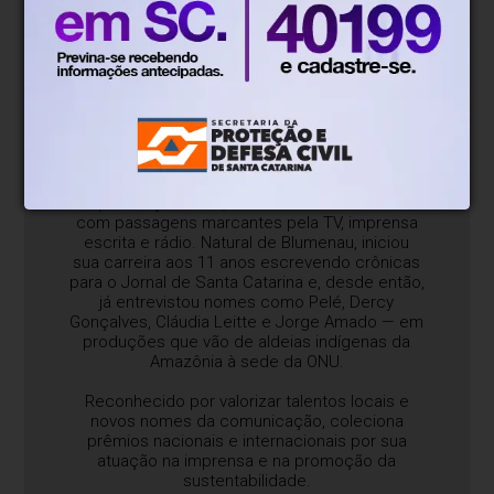
Sobre o blog/coluna
Com mais de 26 anos de trajetória na
comunicação em Santa Catarina, Gustavo
Siqueira é jornalista, colunista e entrevistador
com passagens marcantes pela TV, imprensa
escrita e rádio. Natural de Blumenau, iniciou
sua carreira aos 11 anos escrevendo crônicas
para o Jornal de Santa Catarina e, desde então,
já entrevistou nomes como Pelé, Dercy
Gonçalves, Cláudia Leitte e Jorge Amado — em
produções que vão de aldeias indígenas da
Amazônia à sede da ONU.
Reconhecido por valorizar talentos locais e
novos nomes da comunicação, coleciona
prêmios nacionais e internacionais por sua
atuação na imprensa e na promoção da
sustentabilidade.