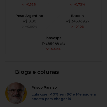
-0,52%
-0,72%
Peso Argentino
Bitcoin
R$ 0,00
R$ 348,439,27
+0,00%
-0,10%
Ibovespa
176,684,66 pts
-0.59%
Blogs e colunas
Prisco Paraíso
Lula quer 40% em SC e Merísio é a
aposta para chegar lá