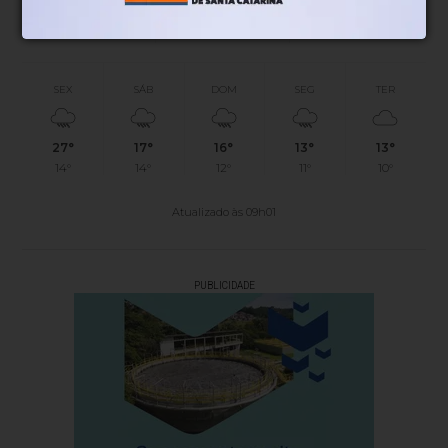
12%
06h53
05h51
(0mm)
Chance de chuva
Nascer do sol
Pôr do sol
SEX
SÁB
DOM
SEG
TER
27°
17°
16°
13°
13°
14°
14°
12°
11°
10°
Atualizado às 09h01
PUBLICIDADE