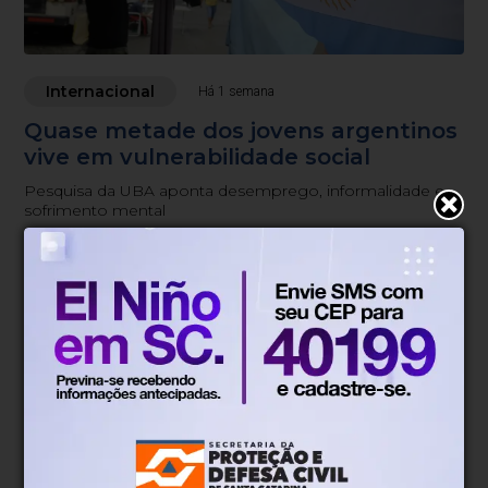
Internacional
Há 1 semana
Quase metade dos jovens argentinos
vive em vulnerabilidade social
Pesquisa da UBA aponta desemprego, informalidade e
sofrimento mental
Blumenau, SC
18°
Tempo nublado
Mín.
19°
Máx.
29°
18°
0.45km/h
100%
Sensação
Vento
Umidade