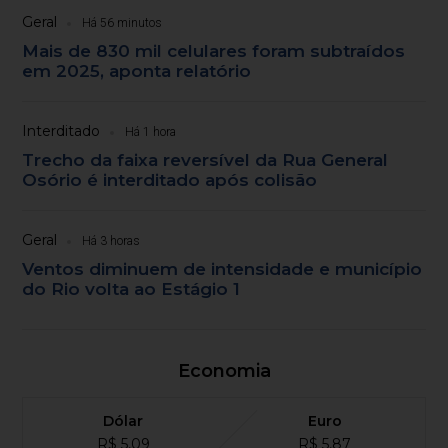
Geral
Há 56 minutos
Mais de 830 mil celulares foram subtraídos
em 2025, aponta relatório
Interditado
Há 1 hora
Trecho da faixa reversível da Rua General
Osório é interditado após colisão
Geral
Há 3 horas
Ventos diminuem de intensidade e município
do Rio volta ao Estágio 1
Economia
Dólar
Euro
R$ 5,09
R$ 5,87