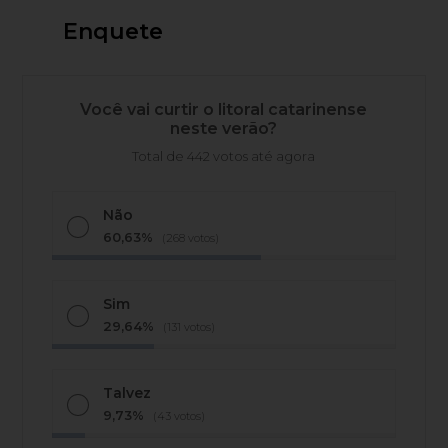
Enquete
Você vai curtir o litoral catarinense
neste verão?
Total de 442 votos até agora
Não
60,63%
(268 votos)
Sim
29,64%
(131 votos)
Talvez
9,73%
(43 votos)