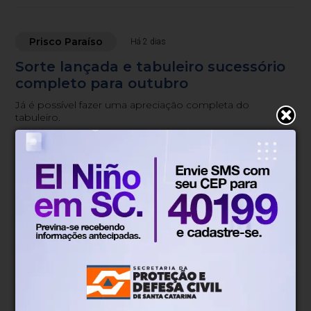
Prisco Paraíso
Há 2 dias
Sorte lançada e tabuleiro sucessório
completo para outubro
Já é possível fazer uma apreciação completa do
tabuleiro.
Blumenau, SC
15°
Chuvas esparsas
Mín.
12°
Máx.
18°
15°
0.65km/h
100%
Sensação
Vento
Umidade
100%
06h51
05h52
(2.08mm)