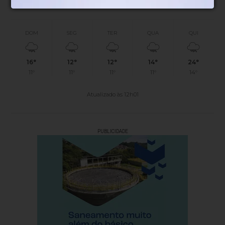
Chance de chuva
Nascer do sol
Pôr do sol
DOM
SEG
TER
QUA
QUI
16°
12°
12°
14°
24°
11°
11°
11°
11°
14°
Atualizado às 12h01
PUBLICIDADE