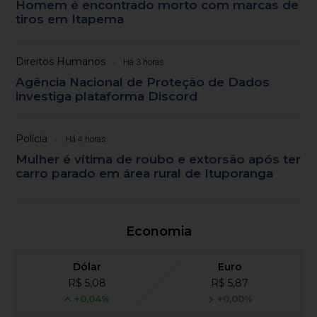
Homem é encontrado morto com marcas de
tiros em Itapema
Direitos Humanos
Há 3 horas
Agência Nacional de Proteção de Dados
investiga plataforma Discord
Polícia
Há 4 horas
Mulher é vítima de roubo e extorsão após ter
carro parado em área rural de Ituporanga
Economia
Dólar
Euro
R$ 5,08
R$ 5,87
+0,04%
+0,00%