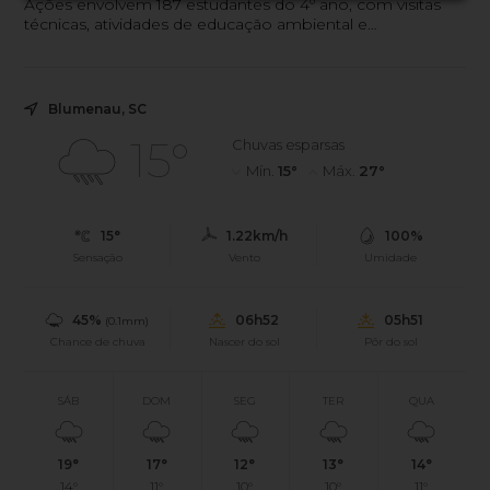
Ações envolvem 187 estudantes do 4º ano, com visitas
técnicas, atividades de educação ambiental e
aprendizado sobre tratamento de água, resíduos e
esgoto.
Blumenau, SC
15°
Chuvas esparsas
Mín.
15°
Máx.
27°
15°
1.22km/h
100%
Sensação
Vento
Umidade
45%
06h52
05h51
(0.1mm)
Chance de chuva
Nascer do sol
Pôr do sol
SÁB
DOM
SEG
TER
QUA
19°
17°
12°
13°
14°
14°
11°
10°
10°
11°