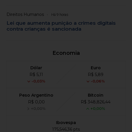
Direitos Humanos
Há 9 horas
Lei que aumenta punição a crimes digitais
contra crianças é sancionada
Economia
Dólar
Euro
R$ 5,11
R$ 5,89
-0,03%
-0,06%
Peso Argentino
Bitcoin
R$ 0,00
R$ 348,826,44
+0,00%
+0,00%
Ibovespa
175,546,36 pts