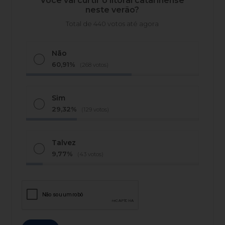
Você vai curtir o litoral catarinense
neste verão?
Total de 440 votos até agora
Não
60,91%
(268 votos)
Sim
29,32%
(129 votos)
Talvez
9,77%
(43 votos)