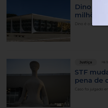
Dino acio
milhões 
Dino é o relator 
Justiça
Há 3
STF muda
pena de c
Caso foi julgado e