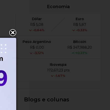
Economia
Dólar
Euro
R$ 5,08
R$ 5,87
-0,64%
-0,33%
Peso Argentino
Bitcoin
R$ 0,00
R$ 347,988,20
-3,12%
+0,37%
Ibovespa
172,611,23 pts
-1.67%
Blogs e colunas