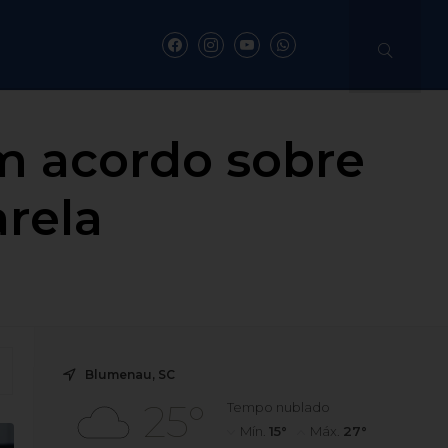
m acordo sobre
rela
Blumenau, SC
25°
Tempo nublado
Mín.
15°
Máx.
27°