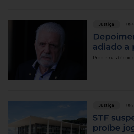
Justiça
Há 4
Depoimen
adiado a 
Problemas técnicos
Justiça
Há 2
STF susp
proíbe jo