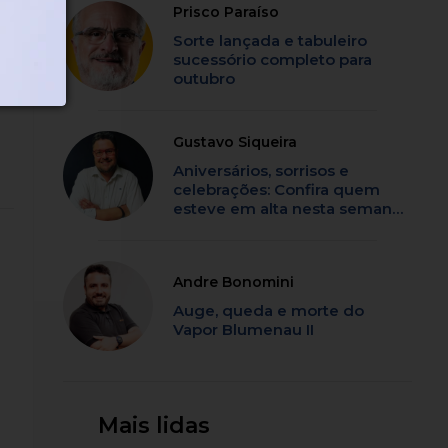
Prisco Paraíso
4
Sorte lançada e tabuleiro
sucessório completo para
outubro
Gustavo Siqueira
Aniversários, sorrisos e
celebrações: Confira quem
esteve em alta nesta semana
em SC
Andre Bonomini
Auge, queda e morte do
Vapor Blumenau II
Mais lidas