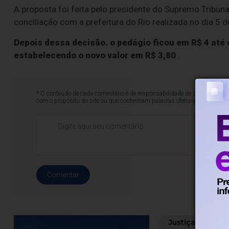
A proposta foi feita pelo presidente do Supremo Tribunal
conciliação com a prefeitura do Rio realizada no dia 5 d
Depois dessa decisão. o pedágio ficou em R$ 4 até 
estabelecendo o novo valor em R$ 3,80
.
* O conteúdo de cada comentário é de responsabilidade de quem realizá-
com o propósito do site ou que contenham palavras ofensivas.
Comentar
Justiça
Há 1