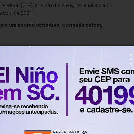
 Federal (STF), ministro Luiz Fux, em audiência de
e abril de 2021.
que um acordo definitivo, assinado ontem,
lo. Nos reservamos ao direito de reprovar ou eliminar comentários em desacordo
500
caracteres restantes.
 hora
Em Justiça