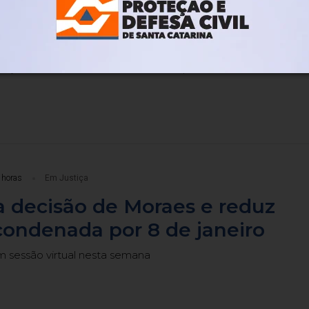
na PF após TCU apontar R$ 55,
em emendas suspeitas
da ação sobre as chamadas emendas pix
 horas
Em Justiça
 decisão de Moraes e reduz
ondenada por 8 de janeiro
m sessão virtual nesta semana