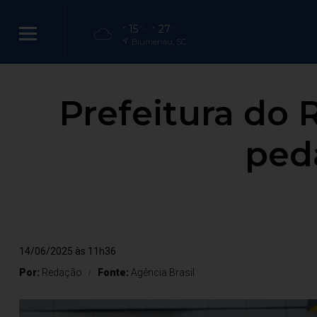
15
27
°C
°C
Blumenau, SC
Prefeitura do
ped
14/06/2025 às 11h36
Por:
Redação
Fonte:
Agência Brasil