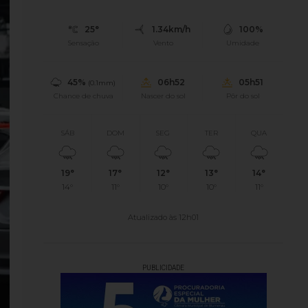
25°
1.34km/h
100%
Sensação
Vento
Umidade
45%
06h52
05h51
(0.1mm)
Chance de chuva
Nascer do sol
Pôr do sol
SÁB
DOM
SEG
TER
QUA
19°
17°
12°
13°
14°
14°
11°
10°
10°
11°
Atualizado às 12h01
PUBLICIDADE