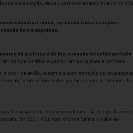
 toda sua manutenção, ainda que representando menos de 40
a concessionária Lamsa, terminam todas as ações
oncessão da via expressa.
onários da prefeitura do Rio, a mando do então prefeito
raram os funcionários e destruíram as cabines e cancelas.
e, a partir de então, assumia a administração da via, passan
nte a ação, também foram desligadas a energia, câmeras de
ava a Linha Amarela, obteve uma liminar na Justiça favoráve
marela. Em 2021, A Lamsa informa definiu o valor do