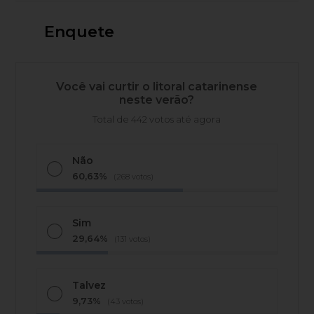
Enquete
Você vai curtir o litoral catarinense
neste verão?
Total de 442 votos até agora
Não
60,63%
(268 votos)
Sim
29,64%
(131 votos)
Talvez
9,73%
(43 votos)