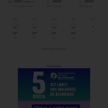
100%
06h51
05h52
(2.08mm)
Chance de chuva
Nascer do sol
Pôr do sol
SEG
TER
QUA
QUI
SEX
°
°
12°
12°
14°
24°
11°
11°
11°
14°
Atualizado às 21h01
PUBLICIDADE