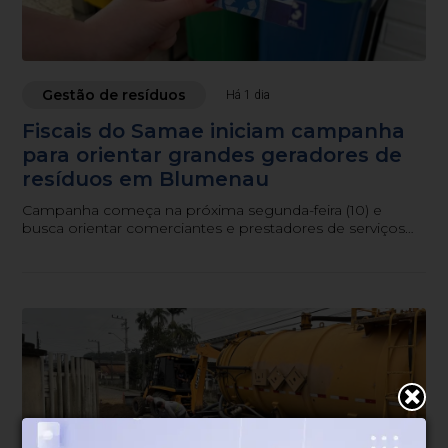
Gestão de resíduos
Há 1 dia
Fiscais do Samae iniciam campanha
para orientar grandes geradores de
resíduos em Blumenau
Campanha começa na próxima segunda-feira (10) e
busca orientar comerciantes e prestadores de serviços
sobre as obrigações previstas na legislação municipal.