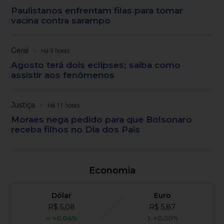
Paulistanos enfrentam filas para tomar
vacina contra sarampo
Geral
Há 9 horas
Agosto terá dois eclipses; saiba como
assistir aos fenômenos
Justiça
Há 11 horas
Moraes nega pedido para que Bolsonaro
receba filhos no Dia dos Pais
Economia
Dólar
Euro
R$ 5,08
R$ 5,87
+0,04%
+0,00%