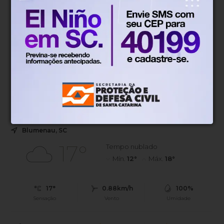
Novo sistema
Há 1 dia
Blumenau passa a receber pedidos
de manutenção urbana pela internet
Novo sistema permite registrar pedidos de tapa-buracos,
iluminação pública, roçadas e limpeza urbana
diretamente pelo portal da Prefeitura.
Blumenau, SC
17°
Tempo nublado
Mín.
12°
Máx.
18°
17°
0.88km/h
100%
Sensação
Vento
Umidade