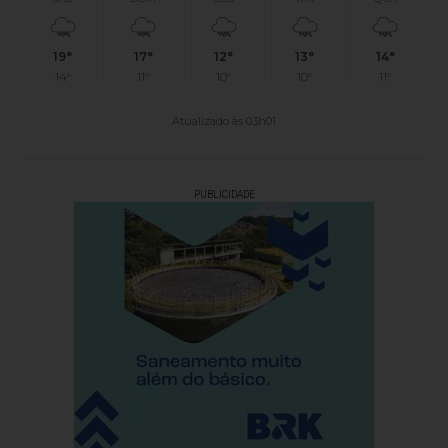
19°
17°
12°
13°
14°
14°
11°
10°
10°
11°
Atualizado às 03h01
PUBLICIDADE