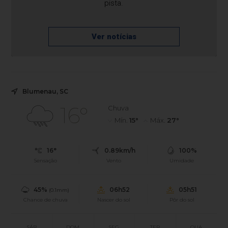
pista.
Ver notícias
Blumenau, SC
16°
Chuva
Mín.
15°
Máx.
27°
16°
0.89km/h
100%
Sensação
Vento
Umidade
45%
06h52
05h51
(0.1mm)
Chance de chuva
Nascer do sol
Pôr do sol
SÁB
DOM
SEG
TER
QUA