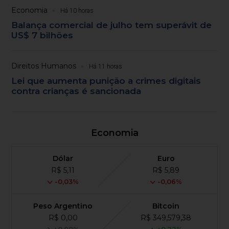
Economia
Há 10 horas
Balança comercial de julho tem superávit de
US$ 7 bilhões
Direitos Humanos
Há 11 horas
Lei que aumenta punição a crimes digitais
contra crianças é sancionada
Economia
Dólar
Euro
R$ 5,11
R$ 5,89
-0,03%
-0,06%
Peso Argentino
Bitcoin
R$ 0,00
R$ 349,579,38
+0,00%
+0,22%