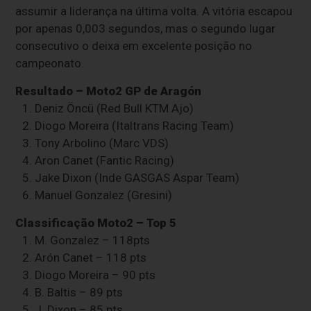
assumir a liderança na última volta. A vitória escapou
por apenas 0,003 segundos, mas o segundo lugar
consecutivo o deixa em excelente posição no
campeonato.
Resultado – Moto2 GP de Aragón
1.⁠ ⁠Deniz Öncü (Red Bull KTM Ajo)
2.⁠ ⁠Diogo Moreira (Italtrans Racing Team)
3.⁠ ⁠Tony Arbolino (Marc VDS)
4.⁠ ⁠Aron Canet (Fantic Racing)
5.⁠ ⁠Jake Dixon (Inde GASGAS Aspar Team)
6.⁠ ⁠Manuel Gonzalez (Gresini)
Classificação Moto2 – Top 5
1.⁠ ⁠M. Gonzalez – 118pts
2.⁠ ⁠Arón Canet – 118 pts
3.⁠ ⁠Diogo Moreira – 90 pts
4.⁠ ⁠B. Baltis – 89 pts
5.⁠ ⁠J. Dixon – 85 pts