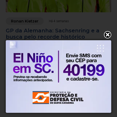
Ronan Kietzer
Há 4 semanas
GP da Alemanha: Sachsenring e a
busca pelo recorde histórico
Bora acelerar, com Ronan Kietzer.