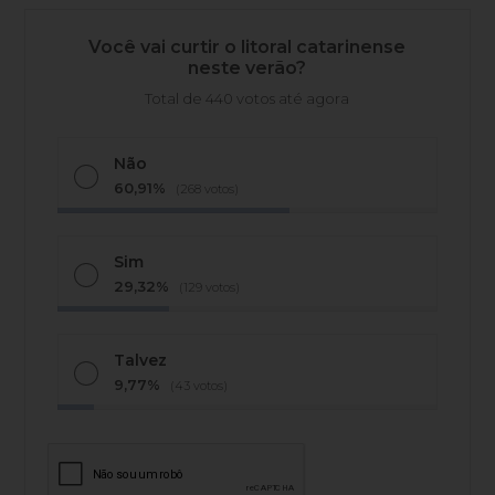
Você vai curtir o litoral catarinense
neste verão?
Total de 440 votos até agora
Não
60,91%
(268 votos)
Sim
29,32%
(129 votos)
Talvez
9,77%
(43 votos)