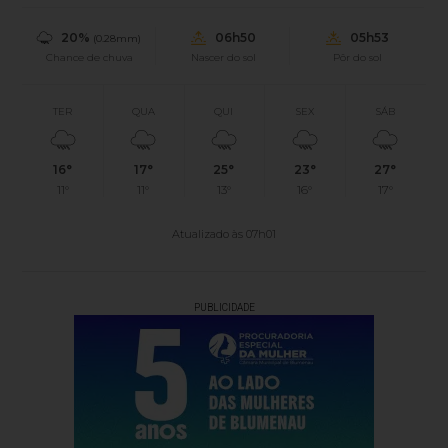
20%
06h50
05h53
(0.28mm)
Chance de chuva
Nascer do sol
Pôr do sol
TER
QUA
QUI
SEX
SÁB
16°
17°
25°
23°
27°
11°
11°
13°
16°
17°
Atualizado às 07h01
PUBLICIDADE