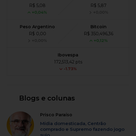
R$ 5,08
R$ 5,87
+0,04%
+0,00%
Peso Argentino
Bitcoin
R$ 0,00
R$ 350,496,36
+0,00%
+0,12%
Ibovespa
172,513,42 pts
-1.73%
Blogs e colunas
Prisco Paraíso
Mídia domesticada, Centrão
comprado e Supremo fazendo jogo
sujo