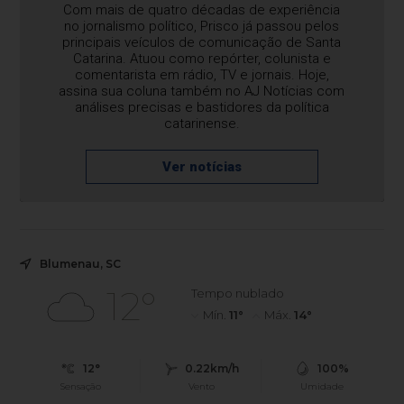
Com mais de quatro décadas de experiência
no jornalismo político, Prisco já passou pelos
principais veículos de comunicação de Santa
Catarina. Atuou como repórter, colunista e
comentarista em rádio, TV e jornais. Hoje,
assina sua coluna também no AJ Notícias com
análises precisas e bastidores da política
catarinense.
Ver notícias
Blumenau, SC
12°
Tempo nublado
Mín.
11°
Máx.
14°
12°
0.22km/h
100%
Sensação
Vento
Umidade