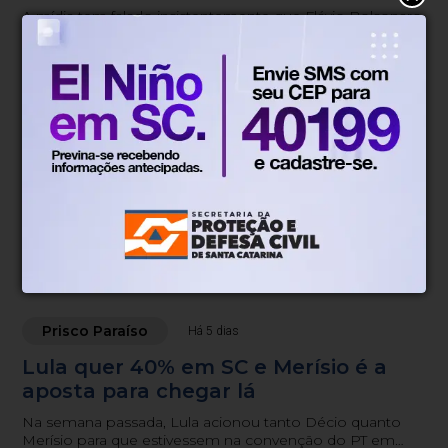
A mídia tem falado insistentemente que Flávio Bolsonaro
ficou sozinho, que não conseguiu ninguém do Centrão,
seja a União Progressista, o MDB, o Podemos ou o
Republicanos.
Prisco Paraíso
Há 4 dias
Sorte lançada e tabuleiro sucessório
completo para outubro
Já é possível fazer uma apreciação completa do
tabuleiro.
Prisco Paraíso
Há 5 dias
Lula quer 40% em SC e Merísio é a
aposta para chegar lá
Na semana passada, Lula acionou tanto Décio quanto
Merísio para que estivessem na convenção do PT em